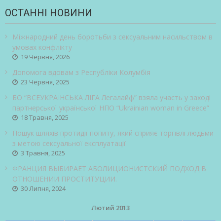
ОСТАННІ НОВИНИ
Міжнародний день боротьби з сексуальним насильством в
умовах конфлікту
19 Червня, 2026
Допомога вдовам з Республіки Колумбія
23 Червня, 2025
БО “ВСЕУКРАЇНСЬКА ЛІГА Легалайф” взяла участь у заході
партнерської української НПО “Ukrainian woman in Greece”
18 Травня, 2025
Пошук шляхів протидії попиту, який сприяє торгівлі людьми
з метою сексуальної експлуатації
3 Травня, 2025
ФРАНЦИЯ ВЫБИРАЕТ АБОЛИЦИОНИСТСКИЙ ПОДХОД В
ОТНОШЕНИИ ПРОСТИТУЦИИ.
30 Липня, 2024
Лютий 2013