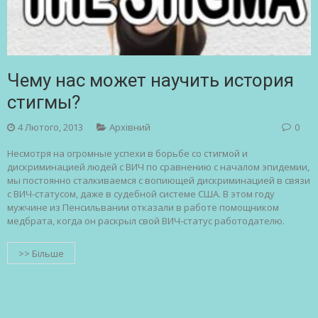
Чему нас может научить история
стигмы?
4 Лютого, 2013
Архівний
0
Несмотря на огромные успехи в борьбе со стигмой и
дискриминацией людей с ВИЧ по сравнению с началом эпидемии,
мы постоянно сталкиваемся с вопиющей дискриминацией в связи
с ВИЧ-статусом, даже в судебной системе США. В этом году
мужчине из Пенсильвании отказали в работе помощником
медбрата, когда он раскрыл свой ВИЧ-статус работодателю.
>> Більше