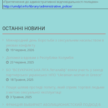
«Притягнення до адміністративної відповідальності поліцією»
(
http://umdpl.info/library/administrative_police/
ОСТАННІ НОВИНИ
Міжнародний день боротьби з сексуальним насильством в
умовах конфлікту
19 Червня, 2026
Допомога вдовам з Республіки Колумбія
23 Червня, 2025
БО “ВСЕУКРАЇНСЬКА ЛІГА Легалайф” взяла участь у заході
партнерської української НПО “Ukrainian woman in Greece”
18 Травня, 2025
Пошук шляхів протидії попиту, який сприяє торгівлі людьми
з метою сексуальної експлуатації
3 Травня, 2025
ФРАНЦИЯ ВЫБИРАЕТ АБОЛИЦИОНИСТСКИЙ ПОДХОД В