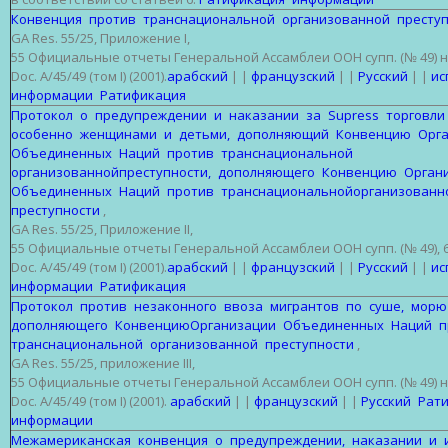
Конвенция против транснациональной организованной преступ
GA Res. 55/25, Приложение I,
55 Официальные отчеты Генеральной Ассамблеи ООН супп. (№ 49) н
Doc. A/45/49 (том I) (2001).
арабский
| |
французский
| |
Русский
| |
ис
информации Ратификация
Протокол о предупреждении и наказании за Supress торговл
особенно женщинами и детьми, дополняющий Конвенцию Орг
Объединенных Наций против транснациональной
организованнойпреступности, дополняющего Конвенцию Орга
Объединенных Наций против транснациональнойорганизован
преступности
,
GA Res. 55/25, Приложение II,
55 Официальные отчеты Генеральной Ассамблеи ООН супп. (№ 49), 6
Doc. A/45/49 (том I) (2001).
арабский
| |
французский
| |
Русский
| |
ис
информации Ратификация
Протокол против незаконного ввоза мигрантов по суше, морю
дополняющего КонвенциюОрганизации Объединенных Наций 
транснациональной организованной преступности
,
GA Res. 55/25, приложение III,
55 Официальные отчеты Генеральной Ассамблеи ООН супп. (№ 49) н
Doc. A/45/49 (том I) (2001).
арабский
| |
французский
| |
Русский
Рат
информации
Межамериканская конвенция о предупреждении, наказании и