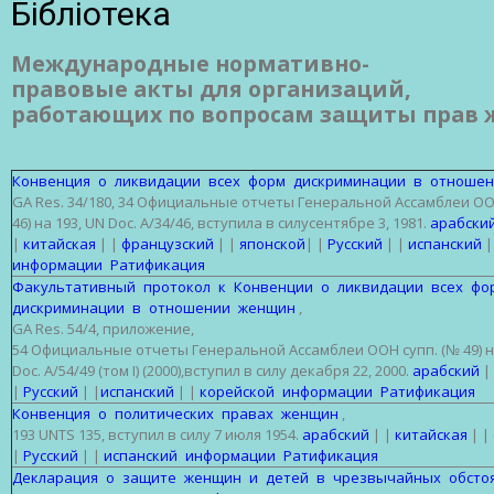
Бібліотека
Международные
нормативно-
правовые
акты
для
организаций
,
работающих
по
вопросам
защиты
прав
Конвенция о ликвидации всех форм дискриминации в отноше
GA Res. 34/180, 34 Официальные отчеты Генеральной Ассамблеи ОО
46) на 193, UN Doc. A/34/46, вступила в силусентябре 3, 1981.
арабски
|
китайская
| |
французский
| |
японской
| |
Русский
| |
испанский
|
информации Ратификация
Факультативный протокол к Конвенции о ликвидации всех ф
дискриминации в отношении женщин
,
GA Res. 54/4, приложение,
54 Официальные отчеты Генеральной Ассамблеи ООН супп. (№ 49) н
Doc. A/54/49 (том I) (2000),вступил в силу декабря 22, 2000.
арабский
|
|
Русский
| |
испанский
| |
корейской
информации Ратификация
Конвенция о политических правах женщин
,
193 UNTS 135, вступил в силу 7 июля 1954.
арабский
| |
китайская
| |
|
Русский
| |
испанский
информации Ратификация
Декларация о защите женщин и детей в чрезвычайных обстоя