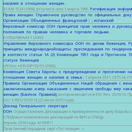
насилия в отношении женщин
,
33 ILM 1534 (1994), вступил в силу 5 марта 1995.
Ратификация инфор
Права женщин: Справочное руководство по официальных док
Организации Объединенных
французский
| |
испанский
Верховный комиссар ООН принципов прав человека и руков
положения по правам человека и торговле людьми
,
E/2002/68/Add.1 (2002).
Управление Верховного комиссара ООН по делам беженцев, 
принципы международнойзащиты: преследования по гендерно
в контексте статьи 1А (2) Конвенции 1951 года и Протокола 1
статусе беженцев
,
UN Doc. HCR/GIP/02/01 (2002).
Конвенция Совета Европы о предупреждении и пресечении н
отношении женщин и насилия в семье
, 7 апреля 2011, CETS № 210
Правила Организации Объединенных Наций обращения с жен
заключенными и мер наказания с лишением свободы мер нак
женщин [Бангкок Правила],
воспроизводится в ESC Res. 2010/16, 
Doc. E/RES/2010/16 (22 июля 2010 года).
Доклад Генерального секретаря
ООН
: Осуществление Декларации о приверженности делу борьбы с
СПИДом и политических деклараций по ВИЧ и СПИДу
Апрель 2016 года. A/70/811
Практичний порадник серії «Ти і поліція» —