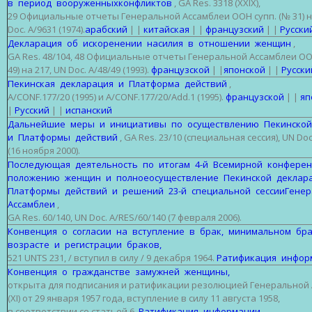
в период вооруженныхконфликтов
, GA Res. 3318 (XXIX),
29 Официальные отчеты Генеральной Ассамблеи ООН супп. (№ 31) н
Doc. A/9631 (1974).
арабский
| |
китайская
| |
французский
| |
Русски
Декларация об искоренении насилия в отношении женщин
,
GA Res. 48/104, 48 Официальные отчеты Генеральной Ассамблеи ОО
49) на 217, UN Doc. A/48/49 (1993).
французской
| |
японской
| |
Русски
Пекинская декларация и Платформа действий
,
A/CONF.177/20 (1995) и A/CONF.177/20/Add.1 (1995).
французской
| |
яп
|
Русский
| |
испанский
Дальнейшие меры и инициативы по осуществлению Пекинско
и Платформы действий
, GA Res. 23/10 (специальная сессия), UN Doc
(16 ноября 2000).
Последующая деятельность по итогам 4-й Всемирной конфере
положению женщин и полноеосуществление Пекинской декла
Платформы действий и решений 23-й специальной сессииГене
Ассамблеи
,
GA Res. 60/140, UN Doc. A/RES/60/140 (7 февраля 2006).
Конвенция о согласии на вступление в брак, минимальном б
возрасте и регистрации браков,
521 UNTS 231, / вступил в силу / 9 декабря 1964.
Ратификация инфор
Конвенция о гражданстве замужней женщины,
открыта для подписания и ратификации резолюцией Генеральной 
(XI) от 29 января 1957 года, вступление в силу 11 августа 1958,
в соответствии со статьей 6.
Ратификация информации