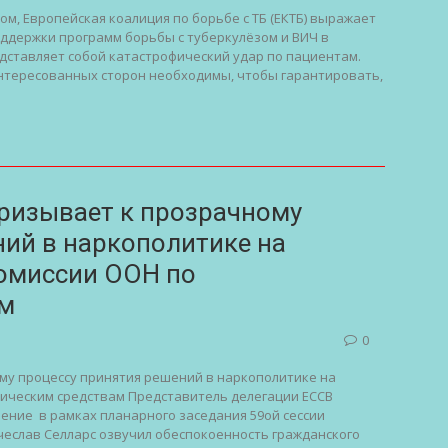
ом, Европейская коалиция по борьбе с ТБ (ЕКТБ) выражает
ддержки программ борьбы с туберкулёзом и ВИЧ в
едставляет собой катастрофический удар по пациентам.
аинтересованных сторон необходимы, чтобы гарантировать,
ризывает к прозрачному
ний в наркополитике на
Комиссии ООН по
ам
0
му процессу принятия решений в наркополитике на
тическим средствам Представитель делегации ЕССВ
вление в рамках планарного заседания 59ой сессии
чеслав Селларс озвучил обеспокоенность гражданского