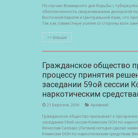
По случаю Всемирного дня борьбы с туберкулёз
обеспокоенность сворачиванием донорской по
Восточной Европе и Центральной Азии, что пр
Так как совместные усилия со стороны всех з
>> Більше
Гражданское общество п
процессу принятия реше
заседании 59ой сессии 
наркотическим средств
21 Березня, 2016
Архівний
Гражданское общество призывает к прозрачно
заседании 59ой сессии Комиссии ООН по нарко
Вячеслав Селларс (Латвия) сегодня сделал зая
Комиссии ООН по наркотическим средствам. Вя