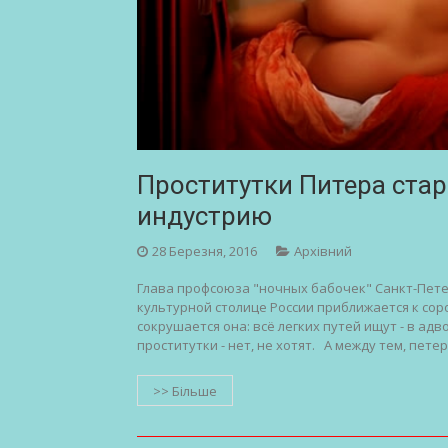
Проститутки Питера стар
индустрию
28 Березня, 2016
Архівний
Глава профсоюза "ночных бабочек" Санкт-Петер
культурной столице России приближается к сор
сокрушается она: всё легких путей ищут - в адв
проститутки - нет, не хотят. А между тем, пете
>> Більше