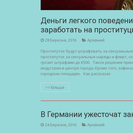
Деньги легкого поведени
заработать на проституц
28 Березня, 2016
Архівний
Проституток будут штрафовать за сексуальны
проституток за сексуальные наряды и флирт, с
грозит штрафами до €500. Такое решение приня
индустрии в центре города. Кроме того, зафик
городских площадях. Как рассказал
>> Більше
В Германии ужесточат за
24 Березня, 2016
Архівний