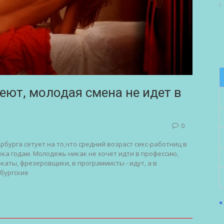
еют, молодая смена не идет в
0
бурга сетует на то,что средний возраст секс-работниц в
ока годам. Молодежь никак не хочет идти в профессию,
окаты, фрезеровщики, в программисты - идут, а в
рбургские
«