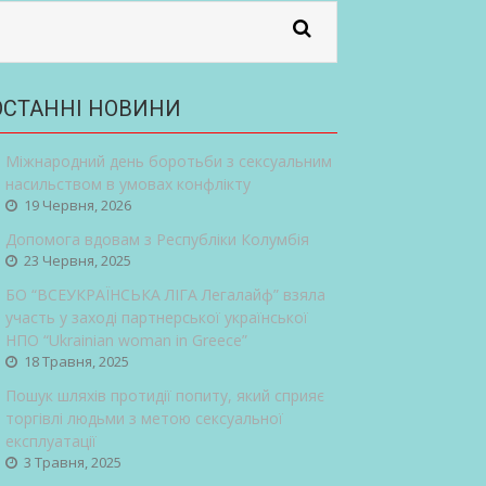
ОСТАННІ НОВИНИ
Міжнародний день боротьби з сексуальним
насильством в умовах конфлікту
19 Червня, 2026
Допомога вдовам з Республіки Колумбія
23 Червня, 2025
БО “ВСЕУКРАЇНСЬКА ЛІГА Легалайф” взяла
участь у заході партнерської української
НПО “Ukrainian woman in Greece”
18 Травня, 2025
Пошук шляхів протидії попиту, який сприяє
торгівлі людьми з метою сексуальної
експлуатації
3 Травня, 2025