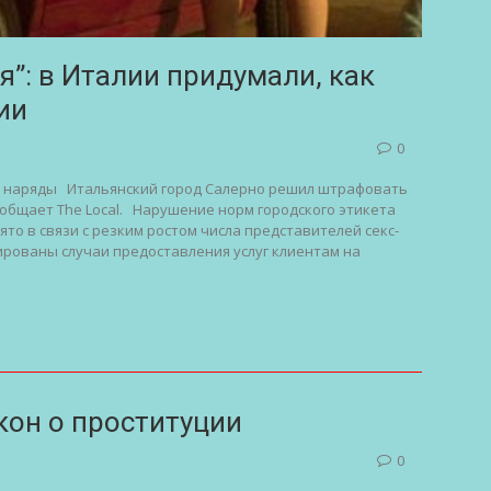
я”: в Италии придумали, как
ии
0
е наряды Итальянский город Салерно решил штрафовать
ообщает The Local. Нарушение норм городского этикета
то в связи с резким ростом числа представителей секс-
сированы случаи предоставления услуг клиентам на
кон о проституции
0