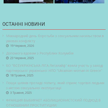
ОСТАННІ НОВИНИ
Міжнародний день боротьби з сексуальним насильством в
умовах конфлікту
19 Червня, 2026
Допомога вдовам з Республіки Колумбія
23 Червня, 2025
БО “ВСЕУКРАЇНСЬКА ЛІГА Легалайф” взяла участь у заході
партнерської української НПО “Ukrainian woman in Greece”
18 Травня, 2025
Пошук шляхів протидії попиту, який сприяє торгівлі людьми
з метою сексуальної експлуатації
3 Травня, 2025
ФРАНЦИЯ ВЫБИРАЕТ АБОЛИЦИОНИСТСКИЙ ПОДХОД В
ОТНОШЕНИИ ПРОСТИТУЦИИ.