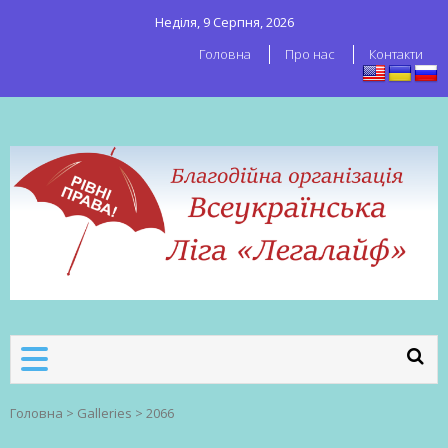
Неділя, 9 Серпня, 2026
Головна
Про нас
Контакти
ВСЕУКРАЇНСЬКА ЛІГА ЛЕГАЛАЙФ
Всеукраїнська організація секс-
робітників
Головна
>
Galleries
>
2066