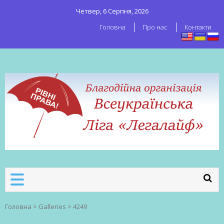
Четвер, 6 Серпня, 2026
Головна
Про нас
Контакти
ВСЕУКРАЇНСЬКА ЛІГА ЛЕГАЛАЙФ
Всеукраїнська організація секс-
робітників
Головна
>
Galleries
>
4249