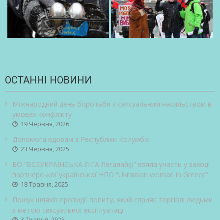
ОСТАННІ НОВИНИ
Міжнародний день боротьби з сексуальним насильством в
умовах конфлікту
19 Червня, 2026
Допомога вдовам з Республіки Колумбія
23 Червня, 2025
БО “ВСЕУКРАЇНСЬКА ЛІГА Легалайф” взяла участь у заході
партнерської української НПО “Ukrainian woman in Greece”
18 Травня, 2025
Пошук шляхів протидії попиту, який сприяє торгівлі людьми
з метою сексуальної експлуатації
3 Травня, 2025