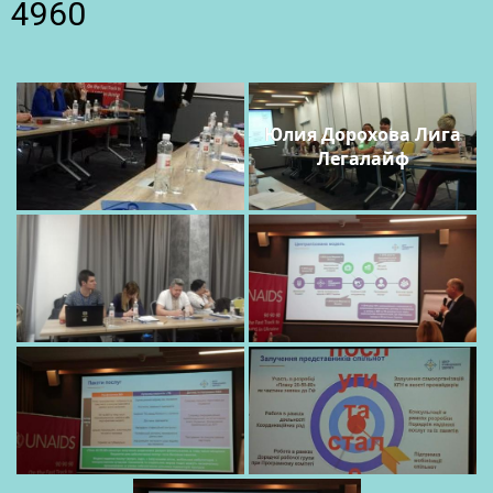
4960
Юлия Дорохова Лига
Легалайф