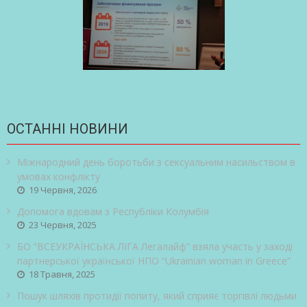
ОСТАННІ НОВИНИ
Міжнародний день боротьби з сексуальним насильством в
умовах конфлікту
19 Червня, 2026
Допомога вдовам з Республіки Колумбія
23 Червня, 2025
БО “ВСЕУКРАЇНСЬКА ЛІГА Легалайф” взяла участь у заході
партнерської української НПО “Ukrainian woman in Greece”
18 Травня, 2025
Пошук шляхів протидії попиту, який сприяє торгівлі людьми