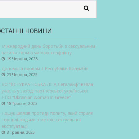
ОСТАННІ НОВИНИ
Міжнародний день боротьби з сексуальним
насильством в умовах конфлікту
19 Червня, 2026
Допомога вдовам з Республіки Колумбія
23 Червня, 2025
БО “ВСЕУКРАЇНСЬКА ЛІГА Легалайф” взяла
участь у заході партнерської української
НПО “Ukrainian woman in Greece”
18 Травня, 2025
Пошук шляхів протидії попиту, який сприяє
торгівлі людьми з метою сексуальної
експлуатації
3 Травня, 2025