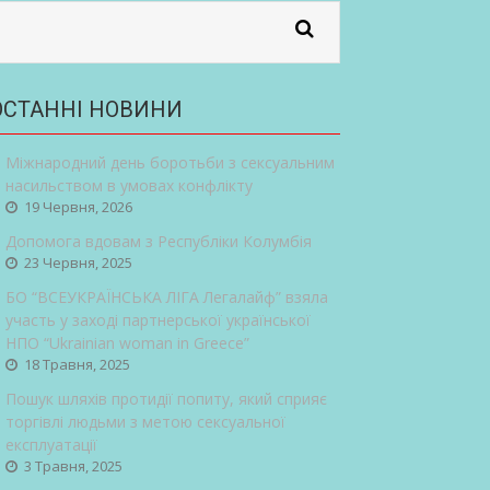
ОСТАННІ НОВИНИ
Міжнародний день боротьби з сексуальним
насильством в умовах конфлікту
19 Червня, 2026
Допомога вдовам з Республіки Колумбія
23 Червня, 2025
БО “ВСЕУКРАЇНСЬКА ЛІГА Легалайф” взяла
участь у заході партнерської української
НПО “Ukrainian woman in Greece”
18 Травня, 2025
Пошук шляхів протидії попиту, який сприяє
торгівлі людьми з метою сексуальної
експлуатації
3 Травня, 2025