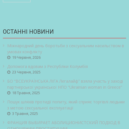
ОСТАННІ НОВИНИ
Міжнародний день боротьби з сексуальним насильством в
умовах конфлікту
19 Червня, 2026
Допомога вдовам з Республіки Колумбія
23 Червня, 2025
БО “ВСЕУКРАЇНСЬКА ЛІГА Легалайф” взяла участь у заході
партнерської української НПО “Ukrainian woman in Greece”
18 Травня, 2025
Пошук шляхів протидії попиту, який сприяє торгівлі людьми
з метою сексуальної експлуатації
3 Травня, 2025
ФРАНЦИЯ ВЫБИРАЕТ АБОЛИЦИОНИСТСКИЙ ПОДХОД В
ОТНОШЕНИИ ПРОСТИТУЦИИ.