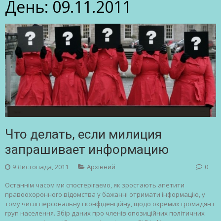
День:
09.11.2011
Что делать, если милиция
запрашивает информацию
9 Листопада, 2011
Архівний
0
Останнім часом ми спостерігаємо, як зростають апетити
правоохоронного відомства у бажанні отримати інформацію, у
тому числі персональну і конфіденційну, щодо окремих громадян і
груп населення. Збір даних про членів опозиційних політичних