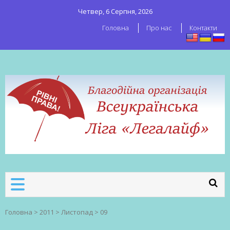
Четвер, 6 Серпня, 2026
Головна
Про нас
Контакти
ВСЕУКРАЇНСЬКА ЛІГА ЛЕГАЛАЙФ
Всеукраїнська організація секс-
робітників
Головна
>
2011
>
Листопад
>
09