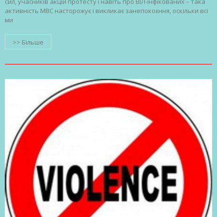
сил, учасників акцій протесту і навіть про ВІЛ-інфікованих – така
активність МВС насторожує і викликає занепокоєння, оскільки всі
ми
>> Більше