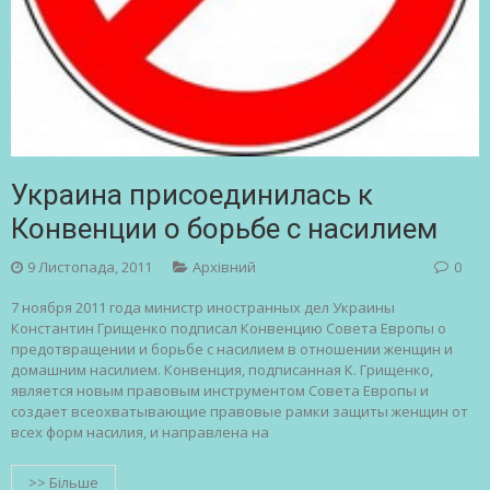
Украина присоединилась к
Конвенции о борьбе с насилием
9 Листопада, 2011
Архівний
0
7 ноября 2011 года министр иностранных дел Украины
Константин Грищенко подписал Конвенцию Совета Европы о
предотвращении и борьбе с насилием в отношении женщин и
домашним насилием. Конвенция, подписанная К. Грищенко,
является новым правовым инструментом Совета Европы и
создает всеохватывающие правовые рамки защиты женщин от
всех форм насилия, и направлена на
>> Більше