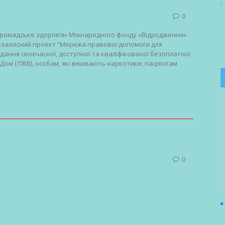
0
«Громадське здоров’я» Міжнародного фонду «Відродження»
озахисний проект “Мережа правової допомоги для
дання своєчасної, доступної та кваліфікованої безоплатної
ІДом (ЛЖВ), особам, які вживають наркотики, пацієнтам
0
«