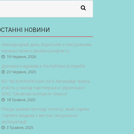
ОСТАННІ НОВИНИ
Міжнародний день боротьби з сексуальним
насильством в умовах конфлікту
19 Червня, 2026
Допомога вдовам з Республіки Колумбія
23 Червня, 2025
БО “ВСЕУКРАЇНСЬКА ЛІГА Легалайф” взяла
участь у заході партнерської української
НПО “Ukrainian woman in Greece”
18 Травня, 2025
Пошук шляхів протидії попиту, який сприяє
торгівлі людьми з метою сексуальної
експлуатації
3 Травня, 2025