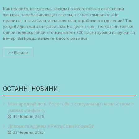
Как правило, когда речь заходит о жестокости в отношении
женщин, зарабатывающих сексом, в ответ слышится: «Не
нравится, что избили, изнасиловали, ограбили в отделении? Так
уходи! Иди в магазин работай». Но дело в том, что хозяин только
одной подмосковной «точки» имеет 300 тысяч рублей выручки за
вечер. Вы представляете, какого размаха
>> Більше
ОСТАННІ НОВИНИ
Міжнародний день боротьби з сексуальним насильством в
умовах конфлікту
19 Червня, 2026
Допомога вдовам з Республіки Колумбія
23 Червня, 2025