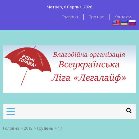
Четвер, 6 Серпня, 2026
Головна
Про нас
Контакти
ВСЕУКРАЇНСЬКА ЛІГА ЛЕГАЛАЙФ
Всеукраїнська організація секс-
робітників
Головна
>
2012
>
Грудень
>
17