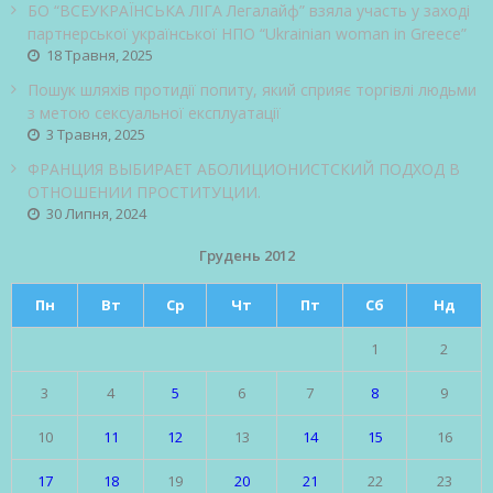
БО “ВСЕУКРАЇНСЬКА ЛІГА Легалайф” взяла участь у заході
партнерської української НПО “Ukrainian woman in Greece”
18 Травня, 2025
Пошук шляхів протидії попиту, який сприяє торгівлі людьми
з метою сексуальної експлуатації
3 Травня, 2025
ФРАНЦИЯ ВЫБИРАЕТ АБОЛИЦИОНИСТСКИЙ ПОДХОД В
ОТНОШЕНИИ ПРОСТИТУЦИИ.
30 Липня, 2024
Грудень 2012
Пн
Вт
Ср
Чт
Пт
Сб
Нд
1
2
3
4
5
6
7
8
9
10
11
12
13
14
15
16
17
18
19
20
21
22
23