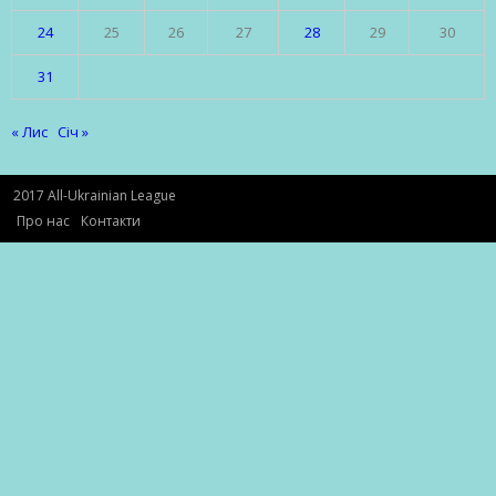
24
25
26
27
28
29
30
31
« Лис
Січ »
2017 All-Ukrainian League
Про нас
Контакти