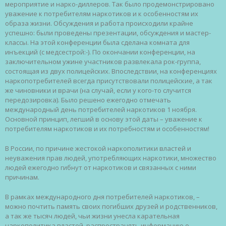
мероприятие
и
нарко-диллеров
. Так
было
продемонстрировано
уважение
к
потребителям
наркотиков
и к
особенностям
их
образа
жизни
.
Обсуждения
и
работа
происходили
крайне
успешно
:
были
проведены
презентации
,
обсуждения
и
мастер-
классы
.
На
этой
конференции
была
сделана
комната
для
инъекций
(с
медсестрой
:-).
По
окончании
конференции
,
на
заключительном
ужине
участников
развлекала
рок-группа
,
состоящая
из
двух
полицейских
.
Впоследствии
,
на
конференциях
наркопотребителей
всегда
присутствовали
полицейские
, а так
же
чиновники
и
врачи
(
на
случай
,
если
у
кого-то
случится
передозировка
).
Было
решено
ежегодно
отмечать
международный
день
потребителей
наркотиков
1
ноября
.
Основной
принцип
,
легший
в
основу
этой
даты
–
уважение
к
потребителям
наркотиков
и
их
потребностям
и
особенностям
!
В
России
,
по
причине
жестокой
наркополитики
властей
и
неуважения
прав
людей
,
употребляющих
наркотики
,
множество
людей
ежегодно
гибнут
от
наркотиков
и
связанных
с
ними
причинам
.
В
рамках
международного
дня
потребителей
наркотиков
, –
можно
почтить
память
своих
погибших
друзей
и
родственников
,
а так
же
тысяч
людей
, чьи
жизни
унесла
карательная
наркополитика
властей
,
распространять
информацию
о