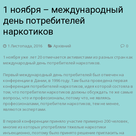
1 ноября – международный
день потребителей
наркотиков
1 Листопада, 2016
Архівний
0
1
ноября
уже лет 20
отмечается
активистами
из
разных
стран
как
международный
день
потребителей
наркотиков
.
Первый
международный
день
потребителей
был
отмечен
на
конференции
в
Дании
, в 1996
году
. Там
была
проведена
первая
конференция
потребителей
наркотиков
,
идея
которой
состояла
в
том, что
потребители
наркотиков
должны
обсуждать
те
же
самые
вопросы
, что и
профессионалы
,
потому
что,
не
являясь
профессионалами
,
потребители
наркотиков
, тем
не
менее
,
являются
экспертами
.
В
первой
конференции
приняло
участие
примерно
200
человек
,
многие
из
которых
употребляли
тяжелые
наркотики
инъекционно
,
поэтому
было
принято
решение
пригласить
на