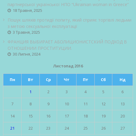
партнерської української НПО “Ukrainian woman in Greece”
18 Травня, 2025
Пошук шляхів протидії попиту, який сприяє торгівлі людьми
з метою сексуальної експлуатації
3 Травня, 2025
ФРАНЦИЯ ВЫБИРАЕТ АБОЛИЦИОНИСТСКИЙ ПОДХОД В
ОТНОШЕНИИ ПРОСТИТУЦИИ.
30 Липня, 2024
Листопад 2016
Пн
Вт
Ср
Чт
Пт
Сб
Нд
1
2
3
4
5
6
7
8
9
10
11
12
13
14
15
16
17
18
19
20
21
22
23
24
25
26
27