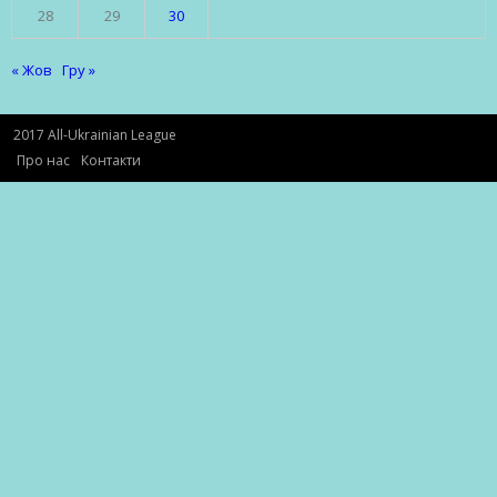
28
29
30
« Жов
Гру »
2017 All-Ukrainian League
Про нас
Контакти