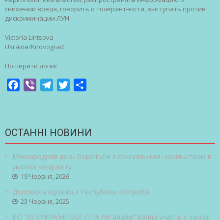
снижении
вреда
,
говорить
о
толерантности
,
выступать
против
дискриминации
ЛУН.
Victoria
Lintsova
Ukraine/
Kirovograd
Поширити допис
Facebook
Viber
Telegram
Twitter
Share
ОСТАННІ НОВИНИ
Міжнародний день боротьби з сексуальним насильством в
умовах конфлікту
19 Червня, 2026
Допомога вдовам з Республіки Колумбія
23 Червня, 2025
БО “ВСЕУКРАЇНСЬКА ЛІГА Легалайф” взяла участь у заході