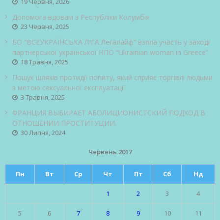
19 Червня, 2026
Допомога вдовам з Республіки Колумбія
23 Червня, 2025
БО “ВСЕУКРАЇНСЬКА ЛІГА Легалайф” взяла участь у заході
партнерської української НПО “Ukrainian woman in Greece”
18 Травня, 2025
Пошук шляхів протидії попиту, який сприяє торгівлі людьми
з метою сексуальної експлуатації
3 Травня, 2025
ФРАНЦИЯ ВЫБИРАЕТ АБОЛИЦИОНИСТСКИЙ ПОДХОД В
ОТНОШЕНИИ ПРОСТИТУЦИИ.
30 Липня, 2024
Червень 2017
Пн
Вт
Ср
Чт
Пт
Сб
Нд
1
2
3
4
5
6
7
8
9
10
11