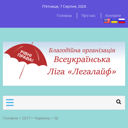
П’ятниця, 7 Серпня, 2026
Головна
Про нас
Контакти
ВСЕУКРАЇНСЬКА ЛІГА ЛЕГАЛАЙФ
Всеукраїнська організація секс-
робітників
Головна
>
2017
>
Червень
>
02