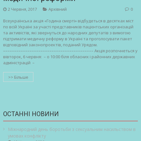
2 Червня, 2017
Архівний
0
Всеукраїнська акція «Година смерті» відбудеться в десятках міст
по всій Україні за участі представників пацієнтських організацій
та активістів, які звернуться до народних депутатів з вимогою
підтримати медичну реформу в Україні та проголосувати пакет
відповідний законопроектів, поданий Урядом.
––––––––––––––––––––––––––––––––––––––––– Акція розпочнеться у
вівторок, 6 червня: – о 10:00 біля обласних і районних державних
адміністрацій –
>> Більше
ОСТАННІ НОВИНИ
Міжнародний день боротьби з сексуальним насильством в
умовах конфлікту