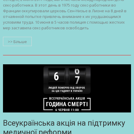
секс-работника. В этот день в 1975 году секс-работники во
Франции оккупировали церковь Сен-Низье в Лионе на 8 дней в
отчаянной попытке привлечь внимание к их ухудшающимся
условиям труда. 10 июня в 5 часов полиция с помощью жестких
мер заставила секс-работников освободить
>> Більше
Всеукраїнська акція на підтримку
медичної реформи