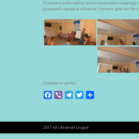
Учасники рабочей встречи выразили надежду н
решений города и области: “Ничего для нас без 
Поширити допис
Facebook
Viber
Telegram
Twitter
Share
2017 All-Ukrainian League