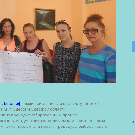
а_Легалайф
, были приглашены и приняли участие в
СР г. Одесса и Одесской области.
ктивно проходит избирательный процес.
ого штурма, учасники определили критерии, которым
«
 А также наработали проект процедуры выбора такого