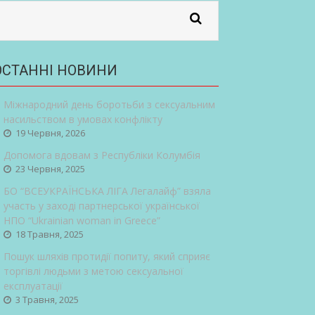
ОСТАННІ НОВИНИ
Міжнародний день боротьби з сексуальним
насильством в умовах конфлікту
19 Червня, 2026
Допомога вдовам з Республіки Колумбія
23 Червня, 2025
БО “ВСЕУКРАЇНСЬКА ЛІГА Легалайф” взяла
участь у заході партнерської української
НПО “Ukrainian woman in Greece”
18 Травня, 2025
Пошук шляхів протидії попиту, який сприяє
торгівлі людьми з метою сексуальної
експлуатації
3 Травня, 2025