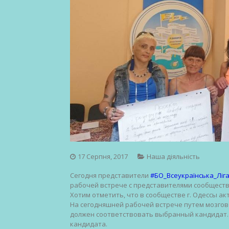
17 Серпня, 2017
Наша діяльність
Сегодня представители
#
БО_Всеукраїнська_Ліг
рабочей встрече с представителями сообщества 
Хотим отметить, что в сообществе г. Одессы а
На сегодняшней рабочей встрече путем мозгов
должен соответствовать выбранный кандидат.
кандидата.