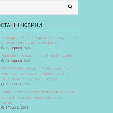
ОСТАННІ НОВИНИ
Міжнародний день боротьби з сексуальним
насильством в умовах конфлікту
19 Червня, 2026
Допомога вдовам з Республіки Колумбія
23 Червня, 2025
БО “ВСЕУКРАЇНСЬКА ЛІГА Легалайф” взяла
участь у заході партнерської української
НПО “Ukrainian woman in Greece”
18 Травня, 2025
Пошук шляхів протидії попиту, який сприяє
торгівлі людьми з метою сексуальної
експлуатації
3 Травня, 2025