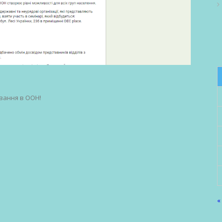
вання в ООН!
«