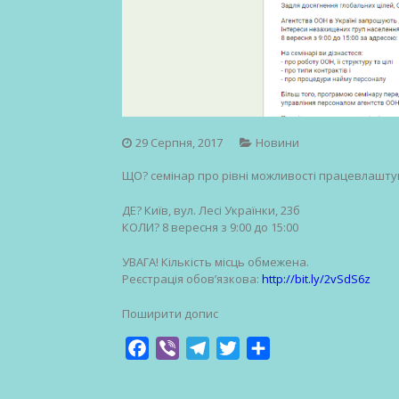
29 Серпня, 2017
Новини
ЩО? семінар про рівні можливості працевлашту
ДЕ? Київ, вул. Лесі Українки, 23б
КОЛИ? 8 вересня з 9:00 до 15:00
УВАГА! Кількість місць обмежена.
Реєстрація обов’язкова:
http://bit.ly/2vSdS6z
Поширити допис
Facebook
Viber
Telegram
Twitter
Share