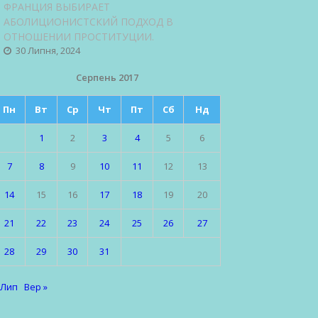
ФРАНЦИЯ ВЫБИРАЕТ
АБОЛИЦИОНИСТСКИЙ ПОДХОД В
ОТНОШЕНИИ ПРОСТИТУЦИИ.
30 Липня, 2024
Серпень 2017
Пн
Вт
Ср
Чт
Пт
Сб
Нд
1
2
3
4
5
6
7
8
9
10
11
12
13
14
15
16
17
18
19
20
21
22
23
24
25
26
27
28
29
30
31
 Лип
Вер »