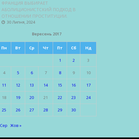
ФРАНЦИЯ ВЫБИРАЕТ
АБОЛИЦИОНИСТСКИЙ ПОДХОД В
ОТНОШЕНИИ ПРОСТИТУЦИИ.
30 Липня, 2024
Вересень 2017
Пн
Вт
Ср
Чт
Пт
Сб
Нд
1
2
3
4
5
6
7
8
9
10
11
12
13
14
15
16
17
18
19
20
21
22
23
24
25
26
27
28
29
30
 Сер
Жов »