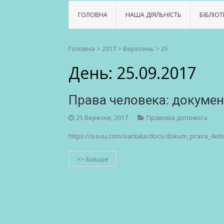
ГОЛОВНА
НАША ДІЯЛЬНІСТЬ
БІБЛІОТ
Головна
>
2017
>
Вересень
>
25
День:
25.09.2017
Права человека: докуме
25 Вересня, 2017
Правова допомога
https://issuu.com/vantala/docs/dokum_prava_4el
>> Більше