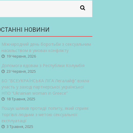
ОСТАННІ НОВИНИ
Міжнародний день боротьби з сексуальним
насильством в умовах конфлікту
19 Червня, 2026
Допомога вдовам з Республіки Колумбія
23 Червня, 2025
БО “ВСЕУКРАЇНСЬКА ЛІГА Легалайф” взяла
участь у заході партнерської української
НПО “Ukrainian woman in Greece”
18 Травня, 2025
Пошук шляхів протидії попиту, який сприяє
торгівлі людьми з метою сексуальної
експлуатації
3 Травня, 2025