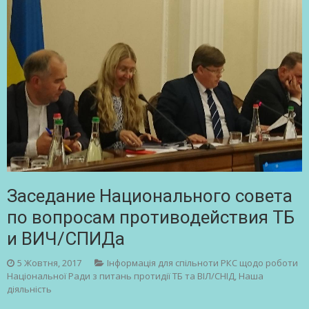
Заседание Национального совета
по вопросам противодействия ТБ
и ВИЧ/СПИДа
5 Жовтня, 2017
Інформація для спільноти РКС щодо роботи
Національної Ради з питань протидії ТБ та ВІЛ/СНІД
,
Наша
діяльність