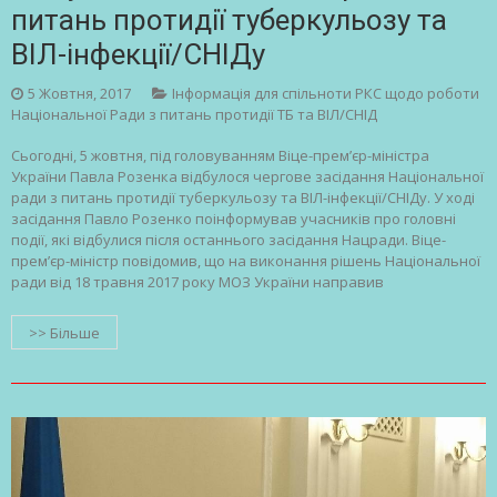
питань протидії туберкульозу та
ВІЛ-інфекції/СНІДу
5 Жовтня, 2017
Інформація для спільноти РКС щодо роботи
Національної Ради з питань протидії ТБ та ВІЛ/СНІД
Сьогодні, 5 жовтня, під головуванням Віце-прем’єр-міністра
України Павла Розенка відбулося чергове засідання Національної
ради з питань протидії туберкульозу та ВІЛ-інфекції/СНІДу. У ході
засідання Павло Розенко поінформував учасників про головні
події, які відбулися після останнього засідання Нацради. Віце-
прем’єр-міністр повідомив, що на виконання рішень Національної
ради від 18 травня 2017 року МОЗ України направив
>> Більше