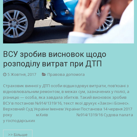
ВСУ зробив висновок щодо
розподілу витрат при ДТП
5 Жовтня, 2017
Правова допомога
Страховик винної у ДТП особи відшкодовує витрати, пов’язані з
відновлювальним ремонтом, в межах сум, зазначених у полісі, а
різницю — особа, яка завдала збитків. Такий висновок зробив
ВСУ в постанові №914/1319/16, текст якої друкує «Закон і Бізнес».
Верховний Суд України Іменем України Постанова 14 червня 2017
року м.Київ №914/1319/16 Судова палата
у господарських
>> Більше