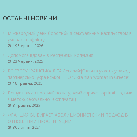
ОСТАННІ НОВИНИ
Міжнародний день боротьби з сексуальним насильством в
умовах конфлікту
19 Червня, 2026
Допомога вдовам з Республіки Колумбія
23 Червня, 2025
БО “ВСЕУКРАЇНСЬКА ЛІГА Легалайф” взяла участь у заході
партнерської української НПО “Ukrainian woman in Greece”
18 Травня, 2025
Пошук шляхів протидії попиту, який сприяє торгівлі людьми
з метою сексуальної експлуатації
3 Травня, 2025
ФРАНЦИЯ ВЫБИРАЕТ АБОЛИЦИОНИСТСКИЙ ПОДХОД В
ОТНОШЕНИИ ПРОСТИТУЦИИ.
30 Липня, 2024