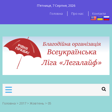
П’ятниця, 7 Серпня, 2026
Головна
Про нас
Контакти
ВСЕУКРАЇНСЬКА ЛІГА ЛЕГАЛАЙФ
Всеукраїнська організація секс-
робітників
Головна
>
2017
>
Жовтень
>
05