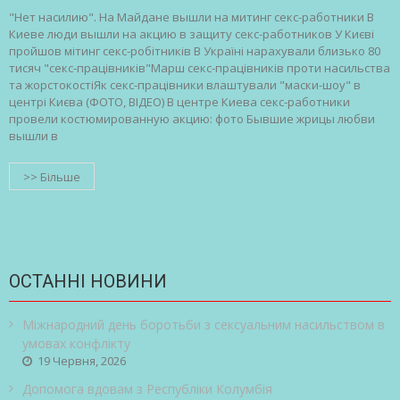
"Нет насилию". На Майдане вышли на митинг секс-работники В
Киеве люди вышли на акцию в защиту секс-работников У Києві
пройшов мітинг секс-робітників В Україні нарахували близько 80
тисяч "секс-працівників"Марш секс-працівників проти насильства
та жорстокостіЯк секс-працівники влаштували "маски-шоу" в
центрі Києва (ФОТО, ВІДЕО) В центре Киева секс-работники
провели костюмированную акцию: фото Бывшие жрицы любви
вышли в
>> Більше
ОСТАННІ НОВИНИ
Міжнародний день боротьби з сексуальним насильством в
умовах конфлікту
19 Червня, 2026
Допомога вдовам з Республіки Колумбія