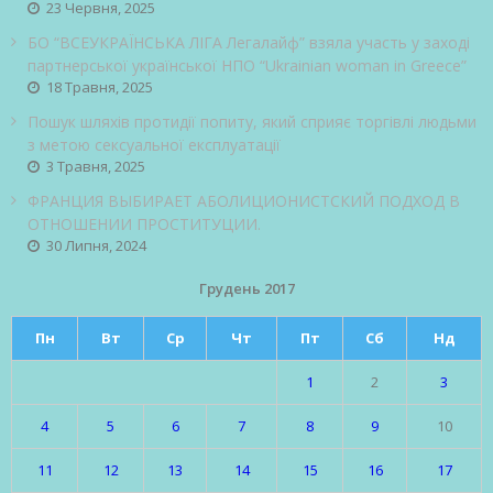
23 Червня, 2025
БО “ВСЕУКРАЇНСЬКА ЛІГА Легалайф” взяла участь у заході
партнерської української НПО “Ukrainian woman in Greece”
18 Травня, 2025
Пошук шляхів протидії попиту, який сприяє торгівлі людьми
з метою сексуальної експлуатації
3 Травня, 2025
ФРАНЦИЯ ВЫБИРАЕТ АБОЛИЦИОНИСТСКИЙ ПОДХОД В
ОТНОШЕНИИ ПРОСТИТУЦИИ.
30 Липня, 2024
Грудень 2017
Пн
Вт
Ср
Чт
Пт
Сб
Нд
1
2
3
4
5
6
7
8
9
10
11
12
13
14
15
16
17