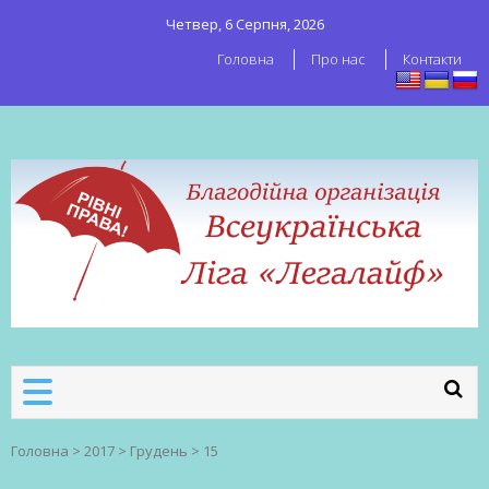
Четвер, 6 Серпня, 2026
Головна
Про нас
Контакти
ВСЕУКРАЇНСЬКА ЛІГА ЛЕГАЛАЙФ
Всеукраїнська організація секс-
робітників
Головна
>
2017
>
Грудень
>
15