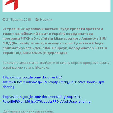
21 Травня, 2018
Новини
21 травня 2018 розпочинається
і буде тривати протягом
тижня
ознайомчий візит в Україну координатора
програми PITCH в Україні від Міжнародного Альянсу з ВІЛ/
СНІД (Великобританія), в якому в перші 2 дні також буде
приймати участь Деніс Ван Ванроуй, координатор PITCH в
Україні від AIDSFONDS (Нідерланди).
За цим посиланням ви знайдете фінальну версію програми візиту
українською та англійською:
https://docs.google.com/ document/d/
1m1m91CbctPGm8haVDj4E0V1Zhpfp7 mchj_Pd8P7WvsU/edit?usp=
sharing
https://docs.google.com/ document/d/1gObqt-9ts1-
PpwdEHFYXqmM6IjlsbOT9vebdLrPPD tA/edit?usp=sharing
Декілька важливих зауважень: