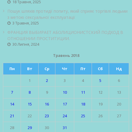
18 Травня, 2025
Пошук шляхів протидії попиту, який сприяє торгівлі людьми
з метою сексуальної експлуатації
3 Травня, 2025
ФРАНЦИЯ ВЫБИРАЕТ АБОЛИЦИОНИСТСКИЙ ПОДХОД В
ОТНОШЕНИИ ПРОСТИТУЦИИ.
30 Липня, 2024
Травень 2018
Пн
Вт
Ср
Чт
Пт
Сб
Нд
1
2
3
4
5
6
7
8
9
10
11
12
13
14
15
16
17
18
19
20
21
22
23
24
25
26
27
28
29
30
31