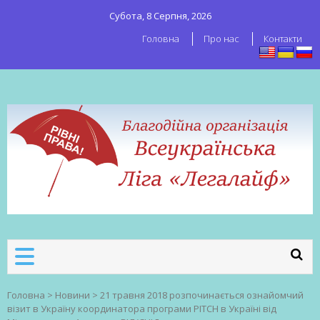
Субота, 8 Серпня, 2026
Головна
Про нас
Контакти
ВСЕУКРАЇНСЬКА ЛІГА ЛЕГАЛАЙФ
Всеукраїнська організація секс-
робітників
Головна
>
Новини
>
21 травня 2018 розпочинається ознайомчий
візит в Україну координатора програми PITCH в Україні від