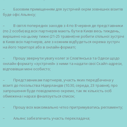
–
Базовим приміщенням для зустрічей окрім зовнішніх візитів
буде офіс Альянсу;
–
В світлі попередніх заходів з 4 по 8 червня де представники
(по 2 особи) від всіх партнерів мають бути в Києві весь тиждень,
вирішено на цьому тижні (21-25 травня) не робити спільної зустрічі
в Києві всіх партнерів, але з кожним відбудеться окрема зустріч
на його території або в онлайн-форматі;
–
Прошу звернути увагу колег зі Слов’янська та Одеси щодо
онлайн-формату «зустрічей» з ними та надати свої Скайп-адреси,
відповівши мені особисто;
–
Представникам партнерів, участь яких передбачена у
візиті до посольства Нідерландів (10.30, середа, 23 травня), про
запрошення буде повідомлено окремо, так як кількість осіб
обмежена і наразі фіналізується список;
–
Прошу всіх максимально чітко притримуватись регламенту;
–
Альянс забезпечить участь перекладача;