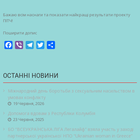
Бажаю всім наснаги та показати найкращі результати проекту
ПІТЧ!
Поширити допис
Facebook
Viber
Telegram
Twitter
Share
ОСТАННІ НОВИНИ
Міжнародний день боротьби з сексуальним насильством в
умовах конфлікту
19 Червня, 2026
Допомога вдовам з Республіки Колумбія
23 Червня, 2025
БО “ВСЕУКРАЇНСЬКА ЛІГА Легалайф” взяла участь у заході
партнерської української НПО “Ukrainian woman in Greece”