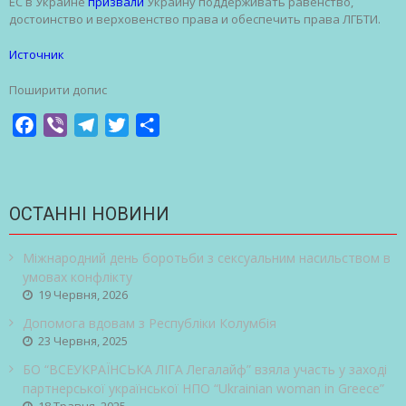
ЕС в Украине
призвали
Украину поддерживать равенство,
достоинство и верховенство права и обеспечить права ЛГБТИ.
Источник
Поширити допис
Facebook
Viber
Telegram
Twitter
Share
ОСТАННІ НОВИНИ
Міжнародний день боротьби з сексуальним насильством в
умовах конфлікту
19 Червня, 2026
Допомога вдовам з Республіки Колумбія
23 Червня, 2025
БО “ВСЕУКРАЇНСЬКА ЛІГА Легалайф” взяла участь у заході
партнерської української НПО “Ukrainian woman in Greece”
18 Травня, 2025