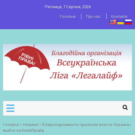
П’ятниця, 7 Серпня, 2026
Головна
Про нас
Контакти
ВСЕУКРАЇНСЬКА ЛІГА ЛЕГАЛАЙФ
Всеукраїнська організація секс-
робітників
Головна
>
Новини
>
В Европарламенте призвали власти Украины
выйти на КиевПрайд