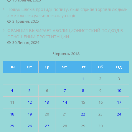
Пошук шляхів протидії попиту, який сприяє торгівлі людьми
з метою сексуальної експлуатації
3 Травня, 2025
ФРАНЦИЯ ВЫБИРАЕТ АБОЛИЦИОНИСТСКИЙ ПОДХОД В
ОТНОШЕНИИ ПРОСТИТУЦИИ.
30 Липня, 2024
Червень 2018
Пн
Вт
Ср
Чт
Пт
Сб
Нд
1
2
3
4
5
6
7
8
9
10
11
12
13
14
15
16
17
18
19
20
21
22
23
24
25
26
27
28
29
30