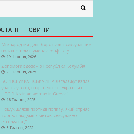
ОСТАННІ НОВИНИ
Міжнародний день боротьби з сексуальним
насильством в умовах конфлікту
19 Червня, 2026
Допомога вдовам з Республіки Колумбія
23 Червня, 2025
БО “ВСЕУКРАЇНСЬКА ЛІГА Легалайф” взяла
участь у заході партнерської української
НПО “Ukrainian woman in Greece”
18 Травня, 2025
Пошук шляхів протидії попиту, який сприяє
торгівлі людьми з метою сексуальної
експлуатації
3 Травня, 2025