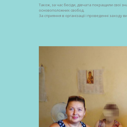
Також, за час бесіди, дівчата покращили свої з
основоположних свобод.
За сприяння в організації і проведенні заходу