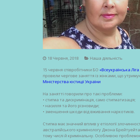
18 Червня, 2018
Наша діяльність
15 червня співробітники БО
«Всеукраїнська Ліга
провели чергове заняття із жінками, що утриму
Міністерства юстиції України
На занятті говорили про такі проблеми:
• стигма та дискримінація, само стигматизація;
• насилля та його різновиди;
• зменшення шкоди від вживання наркотиків.
Стигма має значний вплив у етіології злочинност
австралійського кримінологу Джона Брейтуейта)
тому числі й кримінальну. Особливою проблемо