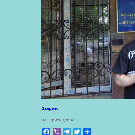
Джерело
Поширити допис
Facebook
Viber
Telegram
Twitter
Share