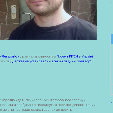
 «Легалайф»
у рамках діяльності за
Проект PITCH в Україні
ються у
Державна установа “Київський слідчий ізолятор”
і (про що йдеться у «Теорії реінтегрованого сорому»
«
, оскільки лейбування породжує та посилює девіантність у
ю це є на пострадянських теренах де досить