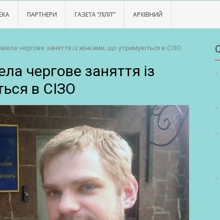
ЕКА
ПАРТНЕРИ
ГАЗЕТА “ЛІЛІТ”
АРХІВНИЙ
овела чергове заняття із жінками, що утримуються в СІЗО
ела чергове заняття із
ься в СІЗО