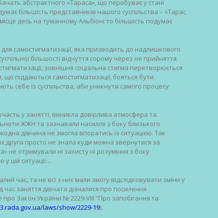
ачать абстрактного «Тараса», що перебуває у стані
умає більшість представників нашого суспільства – «Тарас
місце десь на туманному Альбіоні то більшість подумає
м для самостигматизації, яка призводить до надлишкового
успільної більшості відчуття сорому через не прийняття
стигматизації, зовнішня соціальна стигма перетворюється
и, що піддаються самостигматизації, бояться бути
ють себе із суспільства, аби уникнути самого процесу
 участь у занятті, виникла довірлива атмосфера та
ільноти ЖЖН та зазнавали насилля з боку близького
жодна дівчина не змогла впоратись із ситуацією. Так
х,друга просто не знала куди можна звернутися за
» не отримували ні захисту ні розуміння з боку
ю у цій ситуації…
лий час, та не всі з них мали змогу відслідковувати зміни у
ід час заняття дівчата дізналися про посилення
 про Закон України № 2229-VIII “Про запобігання та
n3.rada.gov.ua/laws/show/2229-19
).