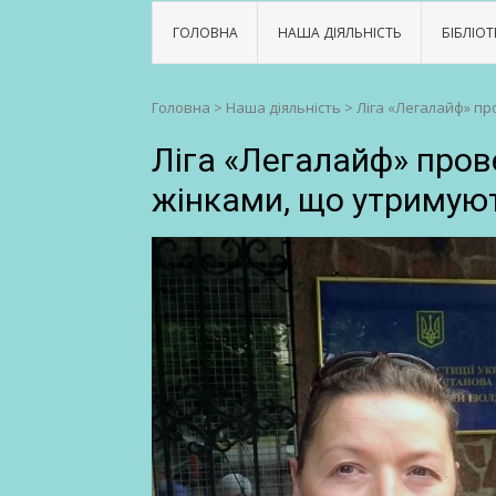
ГОЛОВНА
НАША ДІЯЛЬНІСТЬ
БІБЛІОТ
Головна
>
Наша діяльність
>
Ліга «Легалайф» пр
Ліга «Легалайф» пров
жінками, що утримуют