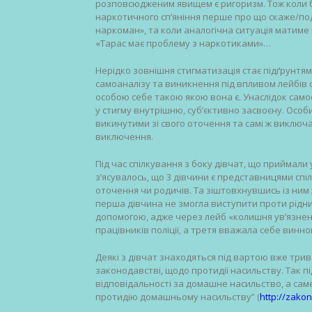
розповсюдженим явищем є ригоризм. Тож коли б
наркотичного сп’яніння перше про що скаже/под
наркоман», та коли аналогічна ситуація матиме 
«Тарас має проблему з наркотиками»…
Нерідко зовнішня стигматизація стає підґрунтя
самоаналізу та виникнення під впливом лейбів с
особою себе такою якою вона є. Унаслідок само
у стигму внутрішню, суб’єктивно засвоєну. Особ
викинутими зі свого оточення та самі ж виключа
виключення.
Під час спілкування з боку дівчат, що приймали
з’ясувалось, що 3 дівчини є представницями сп
оточення чи родичів. Та зіштовхнувшись із ним 
перша дівчина не змогла виступити проти рідни
допомогою, адже через лейб «колишня ув’язнена
працівників поліції, а третя вважала себе винно
Деякі з дівчат знаходяться під вартою вже трива
законодавстві, щодо протидії насильству. Так п
відповідальності за домашне насильство, а саме
протидію домашньому насильству” (
http://zako