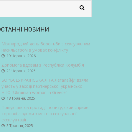
ОСТАННІ НОВИНИ
Міжнародний день боротьби з сексуальним
насильством в умовах конфлікту
19 Червня, 2026
Допомога вдовам з Республіки Колумбія
23 Червня, 2025
БО “ВСЕУКРАЇНСЬКА ЛІГА Легалайф” взяла
участь у заході партнерської української
НПО “Ukrainian woman in Greece”
18 Травня, 2025
Пошук шляхів протидії попиту, який сприяє
торгівлі людьми з метою сексуальної
експлуатації
3 Травня, 2025