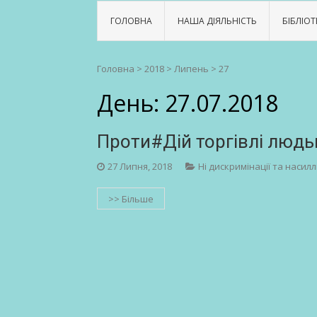
ГОЛОВНА
НАША ДІЯЛЬНІСТЬ
БІБЛІОТ
Головна
>
2018
>
Липень
>
27
День:
27.07.2018
Проти#Дій торгівлі людь
27 Липня, 2018
Ні дискримінації та насил
>> Більше