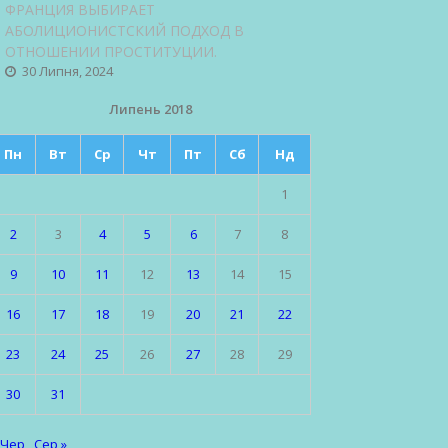
ФРАНЦИЯ ВЫБИРАЕТ
АБОЛИЦИОНИСТСКИЙ ПОДХОД В
ОТНОШЕНИИ ПРОСТИТУЦИИ.
30 Липня, 2024
Липень 2018
Пн
Вт
Ср
Чт
Пт
Сб
Нд
1
2
3
4
5
6
7
8
9
10
11
12
13
14
15
16
17
18
19
20
21
22
23
24
25
26
27
28
29
30
31
 Чер
Сер »