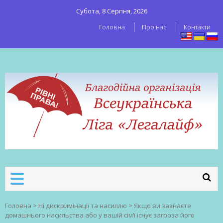
Субота, 8 Серпня, 2026
Головна
Про нас
Контакти
ВСЕУКРАЇНСЬКА ЛІГА ЛЕГАЛАЙФ
Всеукраїнська організація секс-
робітників
Головна
>
Ні дискримінації та насиллю
>
Якщо ви зазнаєте
домашнього насильства або у вашій сім’ї існує загроза його