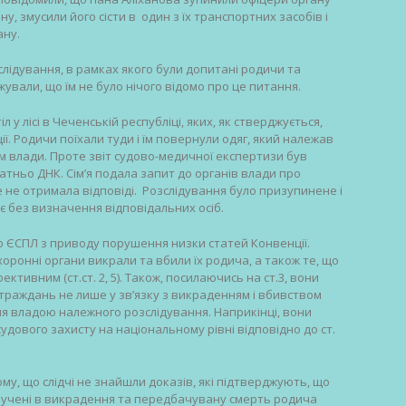
, змусили його сісти в один з їх транспортних засобів і
ану.
ідування, в рамках якого були допитані родичи та
жували, що їм не було нічого відомо про це питання.
л у лісі в Чеченській республіці, яких, як стверджується,
ї. Родичи поїхали туди і їм повернули одяг, який належав
м влади. Проте звіт судово-медичної експертизи був
атньо ДНК. Сім’я подала запит до органів влади про
ле не отримала відповіді. Розслідування було призупинене і
ає без визначення відповідальних осіб.
о ЄСПЛ з приводу порушення низки статей Конвенції.
ронні органи викрали та вбили їх родича, а також те, що
ктивним (ст.ст. 2, 5). Також, посилаючись на ст.3, вони
траждань не лише у зв’язку з викраденням і вбивством
я владою належного розслідування. Наприкінці, вони
дового захисту на національному рівні відповідно до ст.
ому, що слідчі не знайшли доказів, які підтверджують, що
лучені в викрадення та передбачувану смерть родича