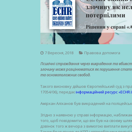
7 Вересня, 2018
Правова допомога
Психічні страждання через викрадення та вбивст
злочину може розцінюватися як порушення статті
та основоположних свобод.
Такого висновку дійшов Європейський суд з прав
17054/06), передає
інформаційний ресурс «ECHR.U
Амірхан Аліханов був викрадений на поліцейськ
Згідно з наявною у справі інформацію, наближа
того, щоб повідомити, що він був на своєму шля
дзвінок того ж вечора з вимогою виплати вику
Також брат пішов до КПП і співробітники поліці