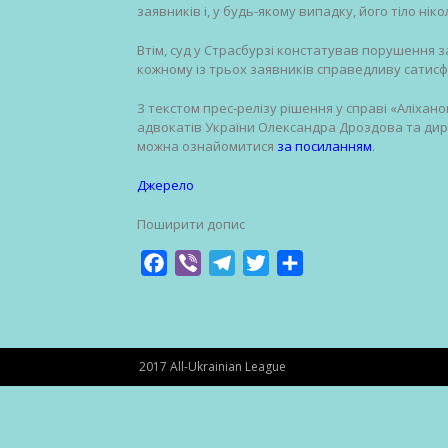
заявників і, у будь-якому випадку, його тіло нік
Втім, суд у Страсбурзі констатував порушення 
кожному із трьох заявників справедливу сатисфак
З текстом прес-релізу рішення у справі «Аліхано
адвокатів України Олександра Дроздова та ди
можна ознайомитися
за посиланням
.
Джерело
Поширити допис
Facebook
Viber
Telegram
Twitter
Share
2017 All-Ukrainian League