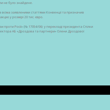
оли не було знайдене.
за всіма заявленими статтями Конвенції та призначив
цію у розмірі 20 тис. євро.
ви проти Росії» (№ 17054/06) у перекладі президента Спілки
ректора АБ «Дроздова та партнери» Олени Дроздової