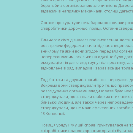
боротьби з організованою злочинністю Дагестану
відвезли в напрямку Махачкали, столиці Дагест
Органи прокуратури незабаром розпочали розсл
співробітники дорожньої поліції. Останні стверд
Тим часом сім’я дізналася про виявлення шести ті
розстріляли федеральні сили під час спецопераці
зниклому та який вони згодом передали органа
непереконливим, оскільки на одязі не було дост
ексгумацію тіл для огляд трупу після розтину, а
відновлене в ряді випадків і зараз все ще трив
Тоді батьки та дружина загиблого звернулися д
Зокрема вони стверджували про те, що правоохо
розслідування органами влади їх заяв було неефе
стверджували, що зазнали глибоких психічних с
близької людини, але також через непроведенн
стверджували, що не мали ефективних засобів су
13 Конвенції.
Позиція уряду РФ у цій справі грунтувалася на т
співробітники правоохоронних органів були за