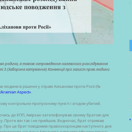
во родича, а також непроведення належного розслідування
 3 (Заборона катування) Конвенції про захист прав людини
 людини в рішенні у справі Аліханови проти Росії (№
krainian Aspect»
.
ому контрольно-пропускному пункті і згодом убитий.
ючись до КПП, Амірхан зателефонував своєму братові для
«
ху. Проте він так і не прийшов. Водночас, брат отримав
пу. Про це брат повідомив правоохоронцям наступного дня.
ї повідомили, що пана Аліханова зупинили офіцери органу