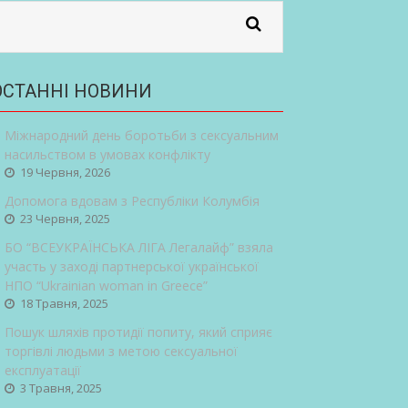
ОСТАННІ НОВИНИ
Міжнародний день боротьби з сексуальним
насильством в умовах конфлікту
19 Червня, 2026
Допомога вдовам з Республіки Колумбія
23 Червня, 2025
БО “ВСЕУКРАЇНСЬКА ЛІГА Легалайф” взяла
участь у заході партнерської української
НПО “Ukrainian woman in Greece”
18 Травня, 2025
Пошук шляхів протидії попиту, який сприяє
торгівлі людьми з метою сексуальної
експлуатації
3 Травня, 2025