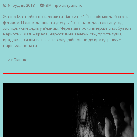
6 Грудня, 2018
ЗМІ про актуальне
Жанна Матвейко почала жити тільки в 42 Її історія могла б стати
фільмом. Підлітком пішла з дому, у 15-ть народила дитину від
хлопця, який сидів у в’язниці. Через два роки вперше спробувала
наркотик. Далі – зрада, наркотична залежність, проституція,
крадіжка, в’язниця. І так по колу. Дійшовши до краху, рішуче
вирішила почати
>> Більше