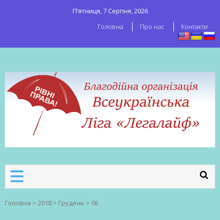
П’ятниця, 7 Серпня, 2026
Головна
Про нас
Контакти
ВСЕУКРАЇНСЬКА ЛІГА ЛЕГАЛАЙФ
Всеукраїнська організація секс-
робітників
Головна
>
2018
>
Грудень
>
06