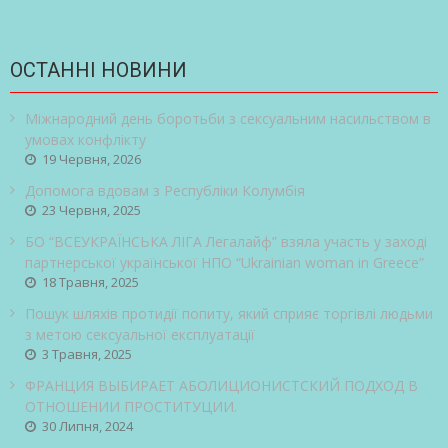
ОСТАННІ НОВИНИ
Міжнародний день боротьби з сексуальним насильством в
умовах конфлікту
19 Червня, 2026
Допомога вдовам з Республіки Колумбія
23 Червня, 2025
БО “ВСЕУКРАЇНСЬКА ЛІГА Легалайф” взяла участь у заході
партнерської української НПО “Ukrainian woman in Greece”
18 Травня, 2025
Пошук шляхів протидії попиту, який сприяє торгівлі людьми
з метою сексуальної експлуатації
3 Травня, 2025
ФРАНЦИЯ ВЫБИРАЕТ АБОЛИЦИОНИСТСКИЙ ПОДХОД В
ОТНОШЕНИИ ПРОСТИТУЦИИ.
30 Липня, 2024