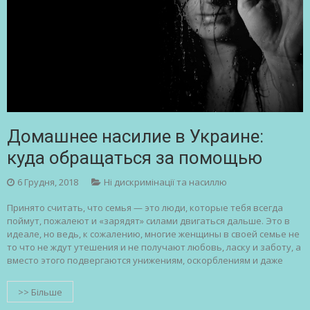
Домашнее насилие в Украине:
куда обращаться за помощью
6 Грудня, 2018
Ні дискримінації та насиллю
Принято считать, что семья — это люди, которые тебя всегда
поймут, пожалеют и «зарядят» силами двигаться дальше. Это в
идеале, но ведь, к сожалению, многие женщины в своей семье не
то что не ждут утешения и не получают любовь, ласку и заботу, а
вместо этого подвергаются унижениям, оскорблениям и даже
>> Більше