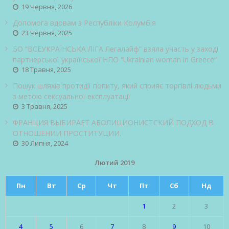
19 Червня, 2026
Допомога вдовам з Республіки Колумбія
23 Червня, 2025
БО “ВСЕУКРАЇНСЬКА ЛІГА Легалайф” взяла участь у заході
партнерської української НПО “Ukrainian woman in Greece”
18 Травня, 2025
Пошук шляхів протидії попиту, який сприяє торгівлі людьми
з метою сексуальної експлуатації
3 Травня, 2025
ФРАНЦИЯ ВЫБИРАЕТ АБОЛИЦИОНИСТСКИЙ ПОДХОД В
ОТНОШЕНИИ ПРОСТИТУЦИИ.
30 Липня, 2024
Лютий 2019
Пн
Вт
Ср
Чт
Пт
Сб
Нд
1
2
3
4
5
6
7
8
9
10