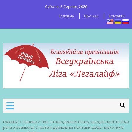
Субота, 8 Серпня, 2026
Головна
Про нас
Контакти
ВСЕУКРАЇНСЬКА ЛІГА ЛЕГАЛАЙФ
Всеукраїнська організація секс-
робітників
Головна
>
Новини
>
Про затвердження плану заходів на 2019-2020
роки з реалізації Стратегії державної політики щодо наркотиків