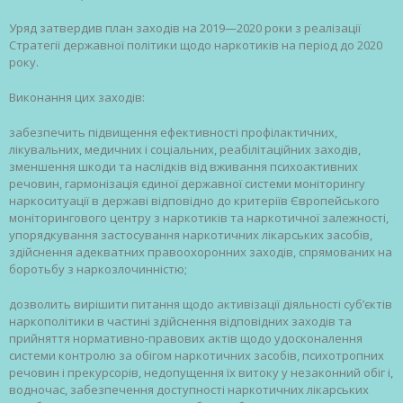
Уряд затвердив план заходів на 2019—2020 роки з реалізації
Стратегії державної політики щодо наркотиків на період до 2020
року.
Виконання цих заходів:
забезпечить підвищення ефективності профілактичних,
лікувальних, медичних і соціальних, реабілітаційних заходів,
зменшення шкоди та наслідків від вживання психоактивних
речовин, гармонізація єдиної державної системи моніторингу
наркоситуації в державі відповідно до критеріїв Європейського
моніторингового центру з наркотиків та наркотичної залежності,
упорядкування застосування наркотичних лікарських засобів,
здійснення адекватних правоохоронних заходів, спрямованих на
боротьбу з наркозлочинністю;
дозволить вирішити питання щодо активізації діяльності суб’єктів
наркополітики в частині здійснення відповідних заходів та
прийняття нормативно-правових актів щодо удосконалення
системи контролю за обігом наркотичних засобів, психотропних
речовин і прекурсорів, недопущення їх витоку у незаконний обіг і,
водночас, забезпечення доступності наркотичних лікарських