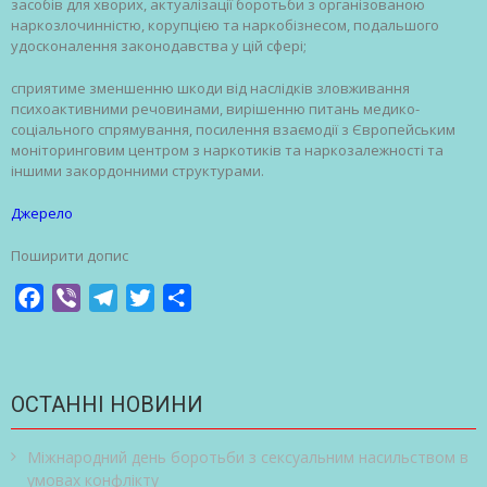
засобів для хворих, актуалізації боротьби з організованою
наркозлочинністю, корупцією та наркобізнесом, подальшого
удосконалення законодавства у цій сфері;
сприятиме зменшенню шкоди від наслідків зловживання
психоактивними речовинами, вирішенню питань медико-
соціального спрямування, посилення взаємодії з Європейським
моніторинговим центром з наркотиків та наркозалежності та
іншими закордонними структурами.
Джерело
Поширити допис
Facebook
Viber
Telegram
Twitter
Share
ОСТАННІ НОВИНИ
Міжнародний день боротьби з сексуальним насильством в
умовах конфлікту