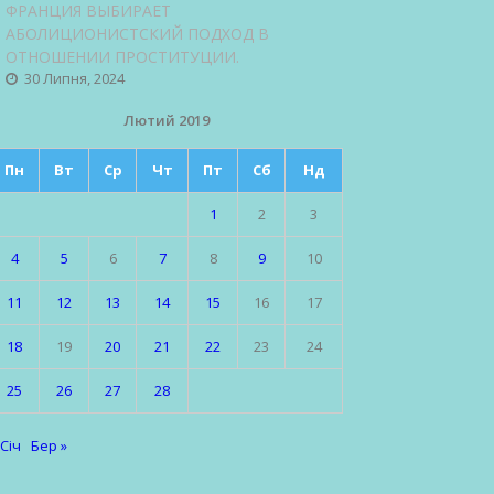
ФРАНЦИЯ ВЫБИРАЕТ
АБОЛИЦИОНИСТСКИЙ ПОДХОД В
ОТНОШЕНИИ ПРОСТИТУЦИИ.
30 Липня, 2024
Лютий 2019
Пн
Вт
Ср
Чт
Пт
Сб
Нд
1
2
3
4
5
6
7
8
9
10
11
12
13
14
15
16
17
18
19
20
21
22
23
24
25
26
27
28
 Січ
Бер »