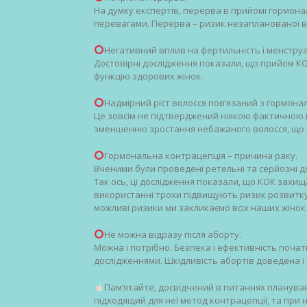
На думку експертів, перерва в прийомі гормон
перевагами. Перерва – ризик незапланованої ва
Негативний вплив на фертильність і менстру
Достовірні дослідження показали, що прийом К
функцію здорових жінок.
Надмірний ріст волосся пов’язаний з гормон
Це зовсім не підтверджений ніякою фактичною і
зменшенню зростання небажаного волосся, що 
Гормональна контрацепція – причина раку.
Вченими були проведені ретельні та серйозні дос
Так ось, ці дослідження показали, що КОК захищ
використанні трохи підвищують ризик розвитку 
можливі ризики ми закликаємо всіх наших жіно
Не можна відразу після аборту.
Можна і потрібно. Безпека і ефективність поча
дослідженнями. Шкідливість абортів доведена і 
Пам’ятайте, досвідчений в питаннях плануван
підходящий для неї метод контрацепції, та при 