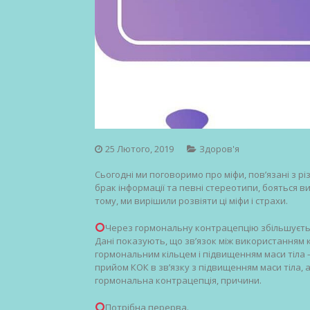
25 Лютого, 2019
Здоров'я
Сьогодні ми поговоримо про міфи, пов’язані з р
брак інформації та певні стереотипи, бояться 
тому, ми вирішили розвіяти ці міфи і страхи.
Через гормональну контрацепцію збільшуєтьс
Дані показують, що зв’язок між використанням 
гормональним кільцем і ​​підвищенням маси тіла –
прийом КОК в зв’язку з підвищенням маси тіла, ал
гормональна контрацепція, причини.
Потрібна перерва.