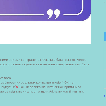
ізними видами контрацепції. Оскільки багато жінок, через
використовувати сучасні та ефективні контрацептиви. Саме
я вага.
комбінованих оральних контрацептивів (КОК) та
 відсутній
Так, невелика кількість жінок припинило
е це свідчить лиш про те, що набір ваги має й інші, ніж
«