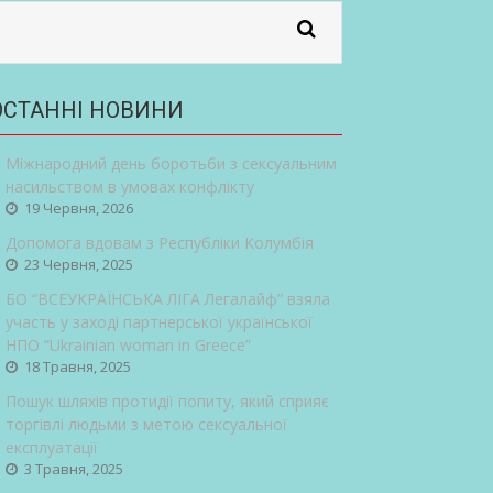
ОСТАННІ НОВИНИ
Міжнародний день боротьби з сексуальним
насильством в умовах конфлікту
19 Червня, 2026
Допомога вдовам з Республіки Колумбія
23 Червня, 2025
БО “ВСЕУКРАЇНСЬКА ЛІГА Легалайф” взяла
участь у заході партнерської української
НПО “Ukrainian woman in Greece”
18 Травня, 2025
Пошук шляхів протидії попиту, який сприяє
торгівлі людьми з метою сексуальної
експлуатації
3 Травня, 2025