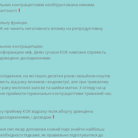
альних контрацептивів необгрунтована ніякими
гітності
альну функцію.
ОК не чинить негативного впливу на репродуктивну
альною контрацепцією.
нформацією міф. Деякі сучасні КОК навпаки сприяють
доведено дослідженнями.
лідження, на які пішло десятки років і мільйони коштів.
ають від раку яєчників і ендометрії, але при тривалому
раку молочної залози та шийки матки. З огляду на ці
к не приймати гормональні контрацептиви тривалий час.
тку прийому КОК відразу після аборту доведена
дослідженнями, і досвідом
ня сім’ї лікар допоможе кожній парі знайти найбільш
необхідності підкаже, як правильно підготуватися до