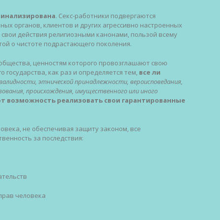
иминализирована
. Секс-работники подвергаются
ых органов, клиентов и других агрессивно настроенных
свои действия религиозными канонами, пользой всему
той о чистоте подрастающего поколения.
общества, ценностям которого провозглашают свою
 государства, как раз и определяется тем,
все ли
инвалидности, этнической принадлежности, вероисповедания,
азования, происхождения, имущественного или иного
т возможность реализовать свои гарантированные
овека, не обеспечивая защиту законом, все
твенность за последствия:
ательств
 прав человека