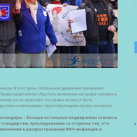
ников. В этот день глобальное движение призывает
Правозащитников обратить внимание на права человека,
ния, но на практике эти права не могут быть
другими конвенциями, гарантирующими права человека.
нсгендеры – больше остальных подвержены стигме и
стандартам, преследованию со стороны тех, кто
«
винениям в распространении ВИЧ-инфекции и