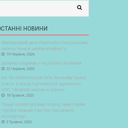
ОСТАННІ НОВИНИ
Міжнародний день боротьби з сексуальним
насильством в умовах конфлікту
19 Червня, 2026
Допомога вдовам з Республіки Колумбія
23 Червня, 2025
БО “ВСЕУКРАЇНСЬКА ЛІГА Легалайф” взяла
участь у заході партнерської української
НПО “Ukrainian woman in Greece”
18 Травня, 2025
Пошук шляхів протидії попиту, який сприяє
торгівлі людьми з метою сексуальної
експлуатації
3 Травня, 2025