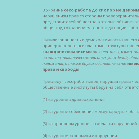
В Украине
секс-работа до сих пор не декр
нарушениям прав со стороны правоохранительн
представителей общества, которые объясняют 
обществу, сохранением генофонда нации, забо
Цивилизованность и демократичность нашего 
приверженность все властные структуры нашего
граждане независимо
от пола, расы, языка, 
возраста, политических или иных убеждений, обр
положения, а также других обстоятельств
имею
права и свободы.
Преследуя секс-работников, нарушая права чел
общественные институты берут на себя ответс
(1) на уровне здравоохранения;
(2) на уровне соблюдения международных обяз
(3) на правовом уровне – в области нарушений
(4) на уровне экономики и коррупции