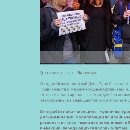
3 Березня, 2019
Новини
Сегодня Международный День Прав Секс-работ
Правительства, Международные Организации, 
которые гарантированы всем людям без исключе
реализованы, не защищаются Конституцией и 
Секс-работники – женщины, мужчины, тра
дискриминации, морализации по двойным 
располагает властными полномочиями, об
инфекций, передающихся половым путем.