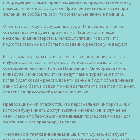
пострадавшем лице и принятых мерах по предоставлению ему
помощи, а также об обидчике. При этом заявитель может при
желании не сообщать свои персональные данные полиции.
Отвечать за новую базу данных будет Минсоцполитики, но
создаваться она будет при участии Нацполиции и еще
нескольких министерств. В Минсоцполитики говорят, что
подготовительные работы по созданию реестра уже ведутся.
Есть норма, которая гласит о том, что до внедрения реестра
информация вносится в журналы регистрации заявлений о
совершении насилия. То есть Нацполиция, Минобразования,
Минздрав и Минсоцполитики ведут такие журналы, а потом,
когда будет создан реестр, все эти данные будут объединены в
одну общую базу. Правда, точной даты старта реестра пока нет,
ответили в пресс-службе Минсоцполитики.
Правозащитники опасаются, что персональная информация, к
которой будут иметь доступ тысячи чиновников, в случае ее
утечки может обернуться негативными последствиями как для
жертв, так и для правонарушителей.
“Человек считается виновным лишь в том случае, если будет
решение суда. Но даже в реестре судебных решений фамилий не