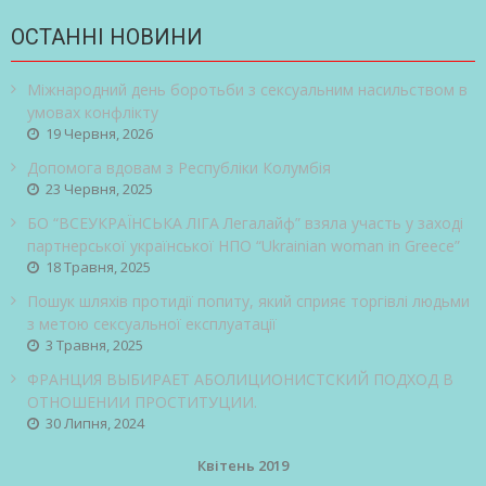
ОСТАННІ НОВИНИ
Міжнародний день боротьби з сексуальним насильством в
умовах конфлікту
19 Червня, 2026
Допомога вдовам з Республіки Колумбія
23 Червня, 2025
БО “ВСЕУКРАЇНСЬКА ЛІГА Легалайф” взяла участь у заході
партнерської української НПО “Ukrainian woman in Greece”
18 Травня, 2025
Пошук шляхів протидії попиту, який сприяє торгівлі людьми
з метою сексуальної експлуатації
3 Травня, 2025
ФРАНЦИЯ ВЫБИРАЕТ АБОЛИЦИОНИСТСКИЙ ПОДХОД В
ОТНОШЕНИИ ПРОСТИТУЦИИ.
30 Липня, 2024
Квітень 2019