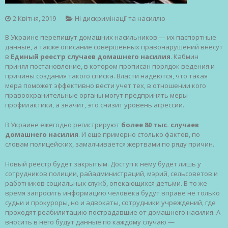
2 Квітня, 2019
Ні дискримінації та насиллю
В Украине перепишут до­­маш­­них насильников — их паспортные
данные, а также описание со­­вер­­шенных пра­­вонарушений внесут
в
Единый реестр слу­­чаев домашне­­го насилия
. Каб­­мин
принял постановление, в котором прописан порядок ведения и
причины создания такого списка. Власти надеются, что такая
мера поможет эффективно вести учет тех, в отношении кого
правоохранительные органы могут предпринять меры
профилактики, а значит, это снизит уровень агрессии.
В Украине ежегодно регистрируют
более 80 тыс. случаев
домашнего насилия
. И еще примерно столько фактов, по
словам полицейских, замалчивается жертвами по ряду причин.
Новый реестр будет закрытым. Доступ к нему будет лишь у
сотрудников полиции, райадминистраций, мэрий, сельсоветов и
работников социальных служб, опекающихся детьми. В то же
время запросить информацию человека будут вправе не только
судьи и прокуроры, но и адвокаты, сотрудники учреждений, где
проходят реабилитацию пострадавшие от домашнего насилия. А
вносить в него будут данные по каждому случаю —