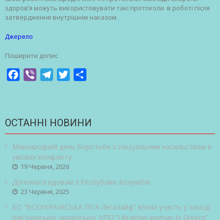
здоров’я можуть використовувати такі протоколи в роботі після
затвердження внутрішнім наказом.
Джерело
Поширити допис
Facebook
Viber
Telegram
Twitter
Share
ОСТАННІ НОВИНИ
Міжнародний день боротьби з сексуальним насильством в
умовах конфлікту
19 Червня, 2026
Допомога вдовам з Республіки Колумбія
23 Червня, 2025
БО “ВСЕУКРАЇНСЬКА ЛІГА Легалайф” взяла участь у заході
партнерської української НПО “Ukrainian woman in Greece”