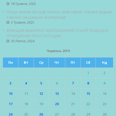
18 Травня, 2025
Пошук шляхів протидії попиту, який сприяє торгівлі людьми
з метою сексуальної експлуатації
3 Травня, 2025
ФРАНЦИЯ ВЫБИРАЕТ АБОЛИЦИОНИСТСКИЙ ПОДХОД В
ОТНОШЕНИИ ПРОСТИТУЦИИ.
30 Липня, 2024
Червень 2019
Пн
Вт
Ср
Чт
Пт
Сб
Нд
1
2
3
4
5
6
7
8
9
10
11
12
13
14
15
16
17
18
19
20
21
22
23
24
25
26
27
28
29
30