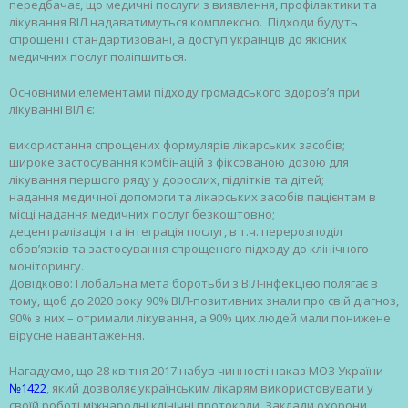
передбачає, що медичні послуги з виявлення, профілактики та
лікування ВІЛ надаватимуться комплексно. Підходи будуть
спрощені і стандартизовані, а доступ українців до якісних
медичних послуг поліпшиться.
Основними елементами підходу громадського здоров’я при
лікуванні ВІЛ є:
використання спрощених формулярів лікарських засобів;
широке застосування комбінацій з фіксованою дозою для
лікування першого ряду у дорослих, підлітків та дітей;
надання медичної допомоги та лікарських засобів пацієнтам в
місці надання медичних послуг безкоштовно;
децентралізація та інтеграція послуг, в т.ч. перерозподіл
обов’язків та застосування спрощеного підходу до клінічного
моніторингу.
Довідково: Глобальна мета боротьби з ВІЛ-інфекцією полягає в
тому, щоб до 2020 року 90% ВІЛ-позитивних знали про свій діагноз,
90% з них – отримали лікування, а 90% цих людей мали понижене
вірусне навантаження.
Нагадуємо, що 28 квітня 2017 набув чинності наказ МОЗ України
№1422
, який дозволяє українським лікарям використовувати у
своїй роботі міжнародні клінічні протоколи. Заклади охорони