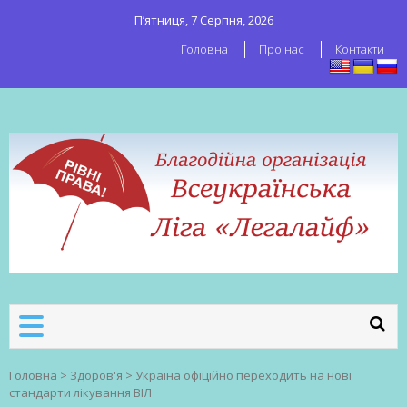
П’ятниця, 7 Серпня, 2026
Головна
Про нас
Контакти
ВСЕУКРАЇНСЬКА ЛІГА ЛЕГАЛАЙФ
Всеукраїнська організація секс-
робітників
Головна
>
Здоров'я
>
Україна офіційно переходить на нові
стандарти лікування ВІЛ