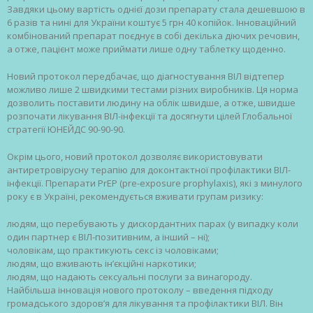
Завдяки цьому вартість однієї дози препарату стала дешевшою в
6 разів та нині для України коштує 5 грн 40 копійок. Інноваційний
комбінований препарат поєднує в собі декілька діючих речовин,
а отже, пацієнт може приймати лише одну таблетку щоденно.
Новий протокол передбачає, що діагностування ВІЛ відтепер
можливо лише 2 швидкими тестами різних виробників. Ця норма
дозволить поставити людину на облік швидше, а отже, швидше
розпочати лікування ВІЛ-інфекції та досягнути цілей Глобальної
стратегії ЮНЕЙДС 90-90-90.
Окрім цього, новий протокол дозволяє використовувати
антиретровірусну терапію для доконтактної профілактики ВІЛ-
інфекції. Препарати PrEP (pre-exposure prophylaxis), які з минулого
року є в Україні, рекомендується вживати групам ризику:
людям, що перебувають у дискордантних парах (у випадку коли
один партнер є ВІЛ-позитивним, а інший – ні);
чоловікам, що практикують секс із чоловіками;
людям, що вживають ін’єкційні наркотики;
людям, що надають сексуальні послуги за винагороду.
Найбільша інновація нового протоколу – введення підходу
громадського здоров’я для лікування та профілактики ВІЛ. Він