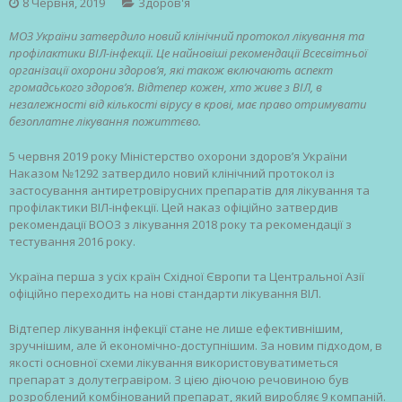
8 Червня, 2019
Здоров'я
МОЗ України затвердило новий клінічний протокол лікування та
профілактики ВІЛ-інфекції. Це найновіші рекомендації Всесвітньої
організації охорони здоров’я, які також включають аспект
громадського здоров’я. Відтепер кожен, хто живе з ВІЛ, в
незалежності від кількості вірусу в крові, має право отримувати
безоплатне лікування пожиттєво.
5 червня 2019 року Міністерство охорони здоров’я України
Наказом №1292 затвердило новий клінічний протокол із
застосування антиретровірусних препаратів для лікування та
профілактики ВІЛ-інфекції. Цей наказ офіційно затвердив
рекомендації ВООЗ з лікування 2018 року та рекомендації з
тестування 2016 року.
Україна перша з усіх країн Східної Європи та Центральної Азії
офіційно переходить на нові стандарти лікування ВІЛ.
Відтепер лікування інфекції стане не лише ефективнішим,
зручнішим, але й економічно-доступнішим. За новим підходом, в
якості основної схеми лікування використовуватиметься
препарат з долутегравіром. З цією діючою речовиною був
розроблений комбінований препарат, який виробляє 9 компаній.