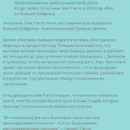
Правообладатель иллюстрации
Family photo
Image caption
24-летнюю Элис Рагглс в 2016 году убил
ее бывший бойфренд
24-летнюю Элис Рагглс после расставания преследовал ее
бывший бойфренд – военнослужащий Тримаан Диллон.
Диллон убил свою бывшую подругу в октябре 2016 года в ее
квартире в городе Гейтсхед. Полиции было известно, что
молодой человек преследует свою бывшую девушку и угрожает
ей. Незадолго до преступления полиция связывалась с Диллоном
и требовала, чтобы он прекратил преследовать Элис. При этом в
армии, где служил Диллон, было известно, что и предыдущих
своих девушек он преследовал после расставания, угрожал им и
оскорблял их. Суд приговорил убийцу к пожизненному
заключению.
Отец девушки Клайв Рагглс говорит, что все могло сложиться
иначе, если бы полиция была в курсе восьми стадий, которые
проходит потенциальный убийца и его жертва.
“[В отношениях] для него была характерна тактика
преследования и контроля – то есть были важные
настораживающие признаки”, – говорит Рагглс.