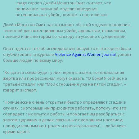
Image caption
Джейн Монктон Смит считает, что
понимание типичной модели поведения
потенциальных убийц поможет спасти жизни
Джейн Монктон Смит рассказывает об этой модели поведения,
типичной для потенциальных убийц, адвокатам, психологам,
полиции и инспекторам по надзору за условно осужденными.
Она надеется, что об исследовании, результаты которого были
опубликованы в журнале
Violence Against Women Journal
, узнает
больше людей по всему миру.
“Когда эта схема будет у них перед глазами, потенциальная
жертва или профессионал могут сказать: “О боже! Я сейчас на
третьей стадии” или “Мои отношения уже на пятой стадии”, –
говорит эксперт.
“Полицейские очень открыты и быстро определяют стадии в
случаях, с которыми им приходится работать, потому что это
совпадает с их опытом работы и помогает им разобраться с
хаосом, царящим в делах, связанных с домашним насилием,
принудительным контролем и преследованием”, – добавляет
криминалист.