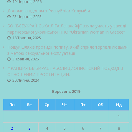
19 Червня, 2026
Допомога вдовам з Республіки Колумбія
23 Червня, 2025
БО “ВСЕУКРАЇНСЬКА ЛІГА Легалайф” взяла участь у заході
партнерської української НПО “Ukrainian woman in Greece”
18 Травня, 2025
Пошук шляхів протидії попиту, який сприяє торгівлі людьми
з метою сексуальної експлуатації
3 Травня, 2025
ФРАНЦИЯ ВЫБИРАЕТ АБОЛИЦИОНИСТСКИЙ ПОДХОД В
ОТНОШЕНИИ ПРОСТИТУЦИИ.
30 Липня, 2024
Вересень 2019
Пн
Вт
Ср
Чт
Пт
Сб
Нд
1
2
3
4
5
6
7
8