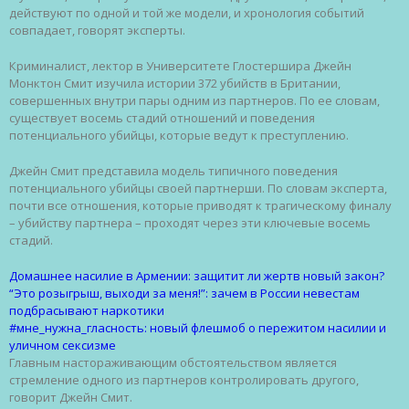
действуют по одной и той же модели, и хронология событий
совпадает, говорят эксперты.
Криминалист, лектор в Университете Глостершира Джейн
Монктон Смит изучила истории 372 убийств в Британии,
совершенных внутри пары одним из партнеров. По ее словам,
существует восемь стадий отношений и поведения
потенциального убийцы, которые ведут к преступлению.
Джейн Смит представила модель типичного поведения
потенциального убийцы своей партнерши. По словам эксперта,
почти все отношения, которые приводят к трагическому финалу
– убийству партнера – проходят через эти ключевые восемь
стадий.
Домашнее насилие в Армении: защитит ли жертв новый закон?
“Это розыгрыш, выходи за меня!”: зачем в России невестам
подбрасывают наркотики
#мне_нужна_гласность: новый флешмоб о пережитом насилии и
уличном сексизме
Главным настораживающим обстоятельством является
стремление одного из партнеров контролировать другого,
говорит Джейн Смит.