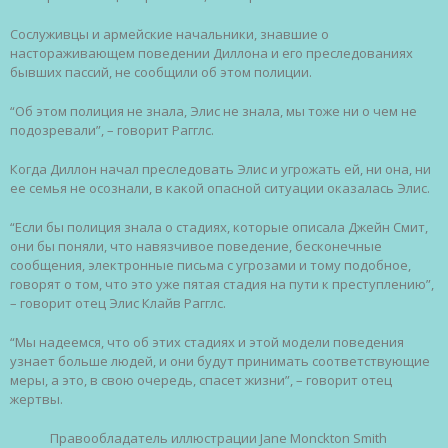
Сослуживцы и армейские начальники, знавшие о
настораживающем поведении Диллона и его преследованиях
бывших пассий, не сообщили об этом полиции.
“Об этом полиция не знала, Элис не знала, мы тоже ни о чем не
подозревали”, – говорит Рагглс.
Когда Диллон начал преследовать Элис и угрожать ей, ни она, ни
ее семья не осознали, в какой опасной ситуации оказалась Элис.
“Если бы полиция знала о стадиях, которые описала Джейн Смит,
они бы поняли, что навязчивое поведение, бесконечные
сообщения, электронные письма с угрозами и тому подобное,
говорят о том, что это уже пятая стадия на пути к преступлению”,
– говорит отец Элис Клайв Рагглс.
“Мы надеемся, что об этих стадиях и этой модели поведения
узнает больше людей, и они будут принимать соответствующие
меры, а это, в свою очередь, спасет жизни”, – говорит отец
жертвы.
Правообладатель иллюстрации
Jane Monckton Smith