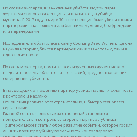
По словам эксперта, в 80% случаев убийств внутри пары
жертвами становятся женщины, и почти всегда убийца –
мужчина. В 2017 году в мире 30 тысяч женщин были убиты своими
партнерами – настоящими или бывшими мужьями, бойфрендами
или партнершами.
Исследователь обратилась к сайту Counting Dead Women, где она
изучила истории убийств партнеров как в разнополых, так и в
однополых парах.
По словам эксперта, почти во всех изученных случаях можно
выделить восемь “обязательных” стадий, предшествовавших
совершению убийства:
В предыдущих отношениях партнер-убийца проявлял склонность
к контролю и насилию
Отношения развиваются стремительно, и быстро становятся
серьезными
Главной составляющих таких отношений становится
принудительный контроль со стороны партнера-убийцы
Триггером может стать любое развитие событий, которое грозит
лишить партнера-убийцу возможности контролировать
ситуацию – например, решение партнера-жертвы расстаться