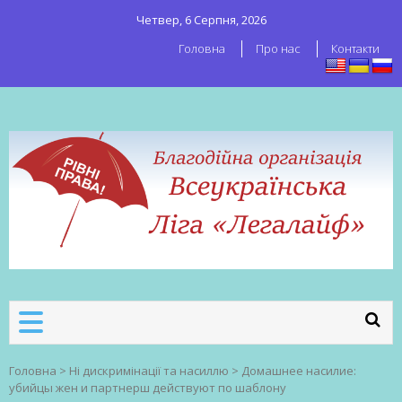
Четвер, 6 Серпня, 2026
Головна
Про нас
Контакти
ВСЕУКРАЇНСЬКА ЛІГА ЛЕГАЛАЙФ
Всеукраїнська організація секс-
робітників
Головна
>
Ні дискримінації та насиллю
>
Домашнее насилие:
убийцы жен и партнерш действуют по шаблону