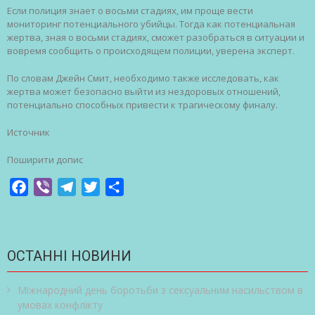
Если полиция знает о восьми стадиях, им проще вести
мониторинг потенциального убийцы. Тогда как потенциальная
жертва, зная о восьми стадиях, сможет разобраться в ситуации и
вовремя сообщить о происходящем полиции, уверена эксперт.
По словам Джейн Смит, необходимо также исследовать, как
жертва может безопасно выйти из нездоровых отношений,
потенциально способных привести к трагическому финалу.
Источник
Поширити допис
Facebook
Viber
Telegram
Twitter
Share
ОСТАННІ НОВИНИ
Міжнародний день боротьби з сексуальним насильством в
умовах конфлікту