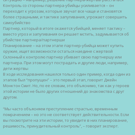
Контроль со стороны партнера-убийцы усиливается – он
переходит к угрозам, которые звучат все чаще и становятся
более страшными, и тактике запугивания, угрожает совершить
самоубийство
Партнер, который в итоге окажется убийцей, меняет тактику –
вместо угроз и запугивания он решает мстить, задумывается об
убийстве партнера/партнерши
Планирование – на этом этапе партнер-убийца может купить
оружие, ищет возможности остаться наедине с жертвой
Склонный к контролю партнер убивает свою партнершу или
партнера. При этом могут пострадать и другие люди, например,
дети жертвы
В ходе исследования нашелся только один пример, когда один из
этапов был “пропущен” – это первый этап, говорит Джейн
Монктон Смит. Но, по ее словам, это объяснимо, так как у героев
этой истории не было других отношений до знакомства с друг
другом.
“Мы часто объясняем преступление страстью, временным
помрачением – но это не соответствует действительности. Если
вы посмотрите на эти истории, то увидите в них планирование,
решимость, принудительный контроль”, – говорит эксперт.