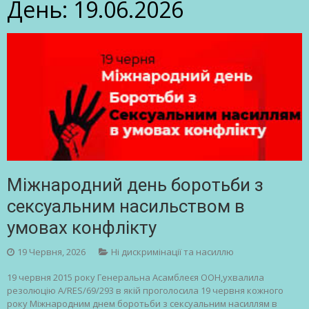
День:
19.06.2026
Міжнародний день боротьби з
сексуальним насильством в
умовах конфлікту
19 Червня, 2026
Ні дискримінації та насиллю
19 червня 2015 року Генеральна Асамблеєя ООН,ухвалила
резолюцію A/RES/69/293 в якій проголосила 19 червня кожного
року Міжнародним днем боротьби з сексуальним насиллям в