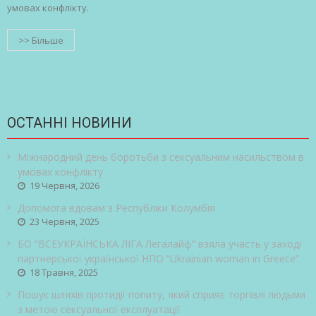
умовах конфлікту.
>> Більше
ОСТАННІ НОВИНИ
Міжнародний день боротьби з сексуальним насильством в
умовах конфлікту
19 Червня, 2026
Допомога вдовам з Республіки Колумбія
23 Червня, 2025
БО “ВСЕУКРАЇНСЬКА ЛІГА Легалайф” взяла участь у заході
партнерської української НПО “Ukrainian woman in Greece”
18 Травня, 2025
Пошук шляхів протидії попиту, який сприяє торгівлі людьми
з метою сексуальної експлуатації