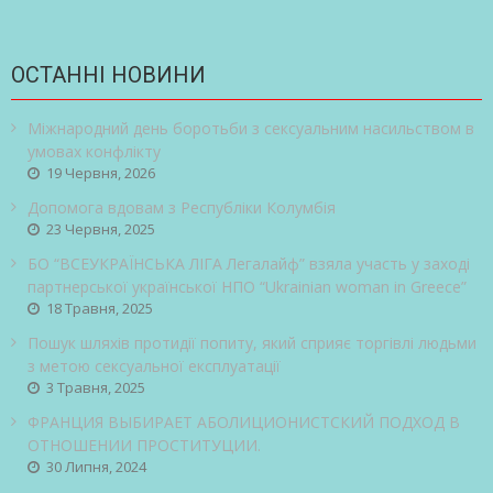
ОСТАННІ НОВИНИ
Міжнародний день боротьби з сексуальним насильством в
умовах конфлікту
19 Червня, 2026
Допомога вдовам з Республіки Колумбія
23 Червня, 2025
БО “ВСЕУКРАЇНСЬКА ЛІГА Легалайф” взяла участь у заході
партнерської української НПО “Ukrainian woman in Greece”
18 Травня, 2025
Пошук шляхів протидії попиту, який сприяє торгівлі людьми
з метою сексуальної експлуатації
3 Травня, 2025
ФРАНЦИЯ ВЫБИРАЕТ АБОЛИЦИОНИСТСКИЙ ПОДХОД В
ОТНОШЕНИИ ПРОСТИТУЦИИ.
30 Липня, 2024