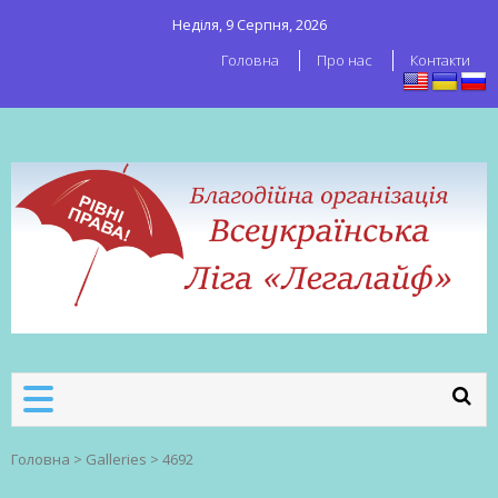
Неділя, 9 Серпня, 2026
Головна
Про нас
Контакти
ВСЕУКРАЇНСЬКА ЛІГА ЛЕГАЛАЙФ
Всеукраїнська організація секс-
робітників
Головна
>
Galleries
>
4692