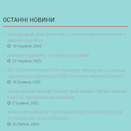
ОСТАННІ НОВИНИ
Міжнародний день боротьби з сексуальним насильством в
умовах конфлікту
19 Червня, 2026
Допомога вдовам з Республіки Колумбія
23 Червня, 2025
БО “ВСЕУКРАЇНСЬКА ЛІГА Легалайф” взяла участь у заході
партнерської української НПО “Ukrainian woman in Greece”
18 Травня, 2025
Пошук шляхів протидії попиту, який сприяє торгівлі людьми
з метою сексуальної експлуатації
3 Травня, 2025
ФРАНЦИЯ ВЫБИРАЕТ АБОЛИЦИОНИСТСКИЙ ПОДХОД В
ОТНОШЕНИИ ПРОСТИТУЦИИ.
30 Липня, 2024