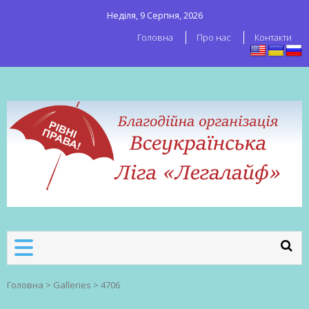
Неділя, 9 Серпня, 2026
Головна
Про нас
Контакти
ВСЕУКРАЇНСЬКА ЛІГА ЛЕГАЛАЙФ
Всеукраїнська організація секс-
робітників
Головна
>
Galleries
>
4706