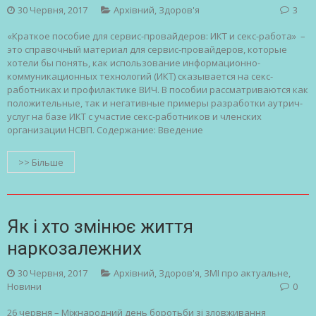
30 Червня, 2017
Архівний
,
Здоров'я
3
«Краткое пособие для сервис-провайдеров: ИКТ и секс-работа» –
это справочный материал для сервис-провайдеров, которые
хотели бы понять, как использование информационно-
коммуникационных технологий (ИКТ) сказывается на секс-
работниках и профилактике ВИЧ. В пособии рассматриваются как
положительные, так и негативные примеры разработки аутрич-
услуг на базе ИКТ с участие секс-работников и членских
организации НСВП. Содержание: Введение
>> Більше
Як і хто змінює життя
наркозалежних
30 Червня, 2017
Архівний
,
Здоров'я
,
ЗМІ про актуальне
,
Новини
0
26 червня – Міжнародний день боротьби зі зловживання