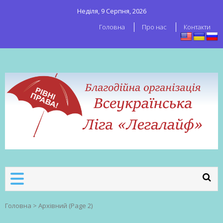
Неділя, 9 Серпня, 2026
Головна
Про нас
Контакти
ВСЕУКРАЇНСЬКА ЛІГА ЛЕГАЛАЙФ
Всеукраїнська організація секс-
робітників
Головна
>
Архівний
(Page 2)