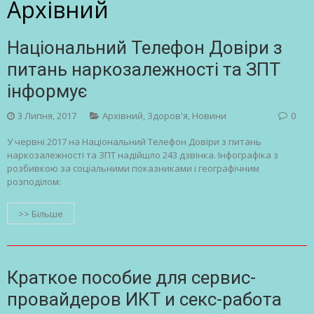
Архівний
Національний Телефон Довіри з
питань наркозалежності та ЗПТ
інформує
3 Липня, 2017
Архівний
,
Здоров'я
,
Новини
0
У червні 2017 на Національний Телефон Довіри з питань
наркозалежності та ЗПТ надійшло 243 дзвінка. Інфографіка з
розбивкою за соціальними показниками і географічним
розподілом:
>> Більше
Краткое пособие для сервис-
провайдеров ИКТ и секс-работа