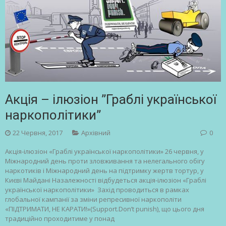
Акція – ілюзіон ”Граблі української
наркополітики”
22 Червня, 2017
Архівний
0
Акція-ілюзіон «Граблі української наркополітики» 26 червня, у
Міжнародний день проти зловживання та нелегального обігу
наркотиків і Міжнародний день на підтримку жертв тортур, у
Києві Майдані Назалежності відбудеться акція-ілюзіон «Граблі
української наркополітики» Захід проводиться в рамках
глобальної кампанії за зміни репресивної наркополіти
«ПІДТРИМАТИ, НЕ КАРАТИ!»(Support.Don’t punish), що цього дня
традиційно проходитиме у понад