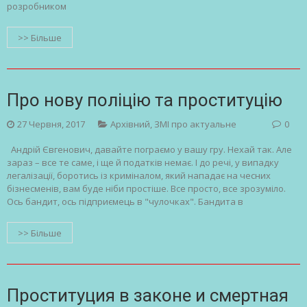
розробником
>> Більше
Про нову поліцію та проституцію
27 Червня, 2017
Архівний
,
ЗМІ про актуальне
0
Андрій Євгенович, давайте пограємо у вашу гру. Нехай так. Але
зараз – все те саме, і ще й податків немає. І до речі, у випадку
легалізації, боротись із криміналом, який нападає на чесних
бізнесменів, вам буде ніби простіше. Все просто, все зрозуміло.
Ось бандит, ось підприємець в "чулочках". Бандита в
>> Більше
Проституция в законе и смертная