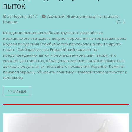
пыток
29 Червня, 2017
Архівний
,
Ні дискримінації та насиллю
,
Новини
0
Междисциплинарная рабочая группа по разработке
медицинского стандарта документирования пыток рассмотрела
модели внедрения Стамбульского протокола на опыте других
стран. Сообщается, что Европейский комитет по
предупреждению пыток и бесчеловечному или такому, что
унижает достоинство, обращению или наказанию опубликовал
доклад о результатах последнего посещения Украины. Комитет
призвал Украину объявить политику "нулевой толерантности" к
жестокому
>> Більше