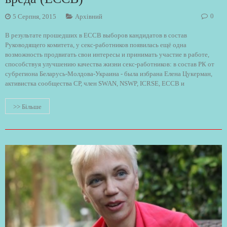
0
5 Серпня, 2015
Архівний
В результате прошедших в ЕССВ выборов кандидатов в состав
Руководящего комитета, у секс-работников появилась ещё одна
возможность продвигать свои интересы и принимать участие в работе,
способствуя улучшению качества жизни секс-работников: в состав РК от
субрегиона Беларусь-Молдова-Украина - была избрана Елена Цукерман,
активистка сообщества СР, член SWAN, NSWP, ICRSE, ЕССВ и
>> Більше