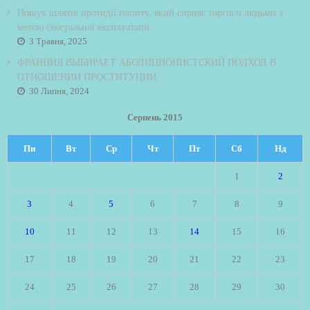
Пошук шляхів протидії попиту, який сприяє торгівлі людьми з
метою сексуальної експлуатації
3 Травня, 2025
ФРАНЦИЯ ВЫБИРАЕТ АБОЛИЦИОНИСТСКИЙ ПОДХОД В
ОТНОШЕНИИ ПРОСТИТУЦИИ.
30 Липня, 2024
Серпень 2015
Пн
Вт
Ср
Чт
Пт
Сб
Нд
1
2
3
4
5
6
7
8
9
10
11
12
13
14
15
16
17
18
19
20
21
22
23
24
25
26
27
28
29
30