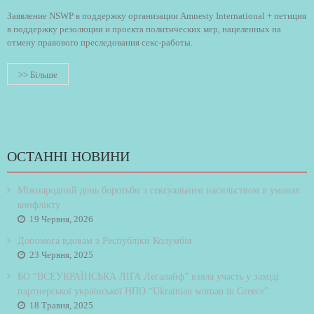
Заявление NSWP в поддержку организации Amnesty International + петиция
в поддержку резолюции и проекта политических мер, нацеленных на
отмену правового преследования секс-работы.
>> Більше
ОСТАННІ НОВИНИ
Міжнародний день боротьби з сексуальним насильством в умовах
конфлікту
19 Червня, 2026
Допомога вдовам з Республіки Колумбія
23 Червня, 2025
БО “ВСЕУКРАЇНСЬКА ЛІГА Легалайф” взяла участь у заході
партнерської української НПО “Ukrainian woman in Greece”
18 Травня, 2025