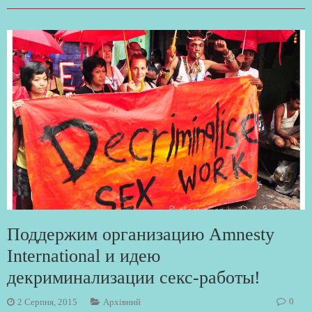
Поддержим организацию Amnesty
International и идею
декриминализации секс-работы!
0
2 Серпня, 2015
Архівний