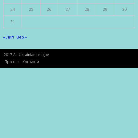
24
25
26
27
28
29
30
31
« Лип
Вер »
2017 All-Ukrainian League
Про нас
Контакти