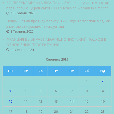
БО “ВСЕУКРАЇНСЬКА ЛІГА Легалайф” взяла участь у заході
партнерської української НПО “Ukrainian woman in Greece”
18 Травня, 2025
Пошук шляхів протидії попиту, який сприяє торгівлі людьми
з метою сексуальної експлуатації
3 Травня, 2025
ФРАНЦИЯ ВЫБИРАЕТ АБОЛИЦИОНИСТСКИЙ ПОДХОД В
ОТНОШЕНИИ ПРОСТИТУЦИИ.
30 Липня, 2024
Серпень 2015
Пн
Вт
Ср
Чт
Пт
Сб
Нд
1
2
3
4
5
6
7
8
9
10
11
12
13
14
15
16
17
18
19
20
21
22
23