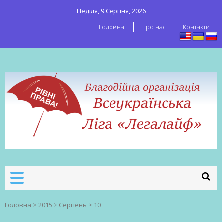
Неділя, 9 Серпня, 2026
Головна
Про нас
Контакти
ВСЕУКРАЇНСЬКА ЛІГА ЛЕГАЛАЙФ
Всеукраїнська організація секс-
робітників
Головна
>
2015
>
Серпень
>
10