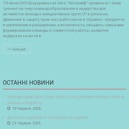
7-9 июня 2015 Всеукраинская Лига "Легалайф" провела в г. Киев
тренинг на тему командообразования и лидерства для
активисток молодых инициативных групп СР в регионах.
Движение в защиту прав секс-работников в Украине - нуждается
в укреплении и расширении, и возможность овладеть навыками
формирования команды и совместной работы, развитие
лидерских качеств в
>> Більше
ОСТАННІ НОВИНИ
Міжнародний день боротьби з сексуальним насильством в
умовах конфлікту
19 Червня, 2026
Допомога вдовам з Республіки Колумбія
23 Червня, 2025