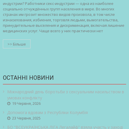
индустрии? Работники секс-индустрии — одна из наиболее
социально отчуждённых групп населения в мире. Во многих
странах им грозит множество видов произвола, в том числе
изнасилования, избиения, торговля людьми, вымогательства,
принудительные выселения и дискриминация, включая лишение
медицинских услуг. Чаще всего у них практически нет
>> Більше
ОСТАННІ НОВИНИ
Міжнародний день боротьби з сексуальним насильством в
умовах конфлікту
19 Червня, 2026
Допомога вдовам з Республіки Колумбія
23 Червня, 2025
БО “ВСЕУКРАЇНСЬКА ЛІГА Легалайф” взяла участь у заході