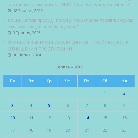
партнерської української НПО “Ukrainian woman in Greece”
18 Травня, 2025
Пошук шляхів протидії попиту, який сприяє торгівлі людьми
з метою сексуальної експлуатації
3 Травня, 2025
ФРАНЦИЯ ВЫБИРАЕТ АБОЛИЦИОНИСТСКИЙ ПОДХОД В
ОТНОШЕНИИ ПРОСТИТУЦИИ.
30 Липня, 2024
Серпень 2015
Пн
Вт
Ср
Чт
Пт
Сб
Нд
1
2
3
4
5
6
7
8
9
10
11
12
13
14
15
16
17
18
19
20
21
22
23