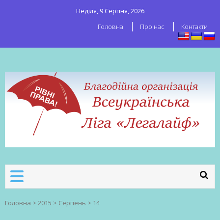
Неділя, 9 Серпня, 2026
Головна
Про нас
Контакти
ВСЕУКРАЇНСЬКА ЛІГА ЛЕГАЛАЙФ
Всеукраїнська організація секс-
робітників
Головна
>
2015
>
Серпень
>
14