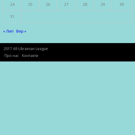
24
25
26
27
28
29
30
31
« Лип
Вер »
2017 All-Ukrainian League
Про нас
Контакти