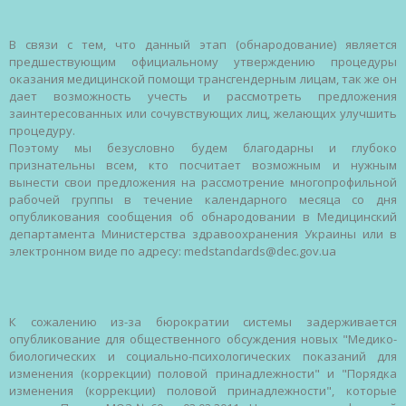
В
связи
с тем, что
данный
этап
(
обнародование
)
является
предшествующим
официальному
утверждению
процедуры
оказания
медицинской
помощи
трансгендерным
лицам
, так
же
он
дает
возможность
учесть
и
рассмотреть
предложения
заинтересованных
или
сочувствующих
лиц,
желающих
улучшить
процедуру
.
Поэтому
мы
безусловно
будем
благодарны
и
глубоко
признательны
всем
, кто
посчитает
возможным
и
нужным
вынести
свои
предложения
на
рассмотрение
многопрофильной
рабочей
группы
в
течение
календарного
месяца
со
дня
опубликования
сообщения
об
обнародовании
в
Медицинский
департамента
Министерства
здравоохранения
Украины
или в
электронном
виде
по
адресу
: medstandards@dec.gov.ua
К
сожалению
из-за
бюрократии
системы
задерживается
опубликование
для
общественного
обсуждения
новых
"
Медико-
биологических
и
социально-психологических
показаний
для
изменения
(
коррекции
)
половой
принадлежности
" и "
Порядка
изменения
(
коррекции
)
половой
принадлежности
",
которые