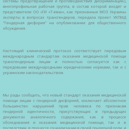
системы
предотвращения
и
противодействия
дискриминации
.),
многопрофильная
рабочая
группа
, в
состав
которой
входят
и
представители
ОО
«
ГИ
«Т-ема»», как
признанные
МОЗ
Украины
эксперты
в
вопросах
трансгендеров
,
передала
проект
УКПМД
"
Гендерная
дисфория
"
на
опубликование
для
общественного
обсуждения
.
Настоящий
клинический
протокол
соответствует
передовым
международным
стандартам
оказания
медицинской
помощи
трансгендерным
лицам
и
полностью
согласуется
как с
передовыми
международными
юридическими
нормами
, так и с
украинским
законодательством
.
Мы
рады
сообщить
, что
новый
стандарт
оказания
медицинской
помощи
лицам
с
гендерной
дисфорией
,
исключает
абсолютное
большинство
нарушений
прав
человека
по
признакам
гендерной
идентичности
,
присутствующих
в
предыдущих
документах
аналогичного
содержания
, как в
процессе
обследования
и
оказания
медицинской
помощи
, так и в
последствии
, в
процессе
социализации
в
своей
гендерной
роли
, и