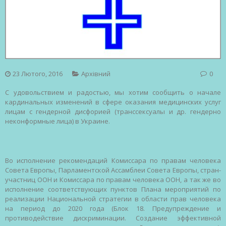
23 Лютого, 2016
Архівний
0
С
удовольствием
и
радостью
,
мы
хотим
сообщить
о
начале
кардинальных
изменений
в
сфере
оказания
медицинских
услуг
лицам
с
гендерной
дисфорией
(
транссексуалы
и
др
.
гендерно
неконформные
лица
) в
Украине
.
Во
исполнение
рекомендаций
Комиссара
по
правам
человека
Совета
Европы
,
Парламентской
Ассамблеи
Совета
Европы
,
стран-
участниц
ООН и
Комиссара
по
правам
человека
ООН, а так
же
во
исполнение
соответствующих
пунктов
Плана
мероприятий
по
реализации
Национальной
стратегии
в
области
прав
человека
на
период
до
2020
года
(
Блок
18.
Предупреждение
и
противодействие
дискриминации
.
Создание
эффективной