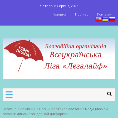
Четвер, 6 Серпня, 2026
Головна
Про нас
Контакти
ВСЕУКРАЇНСЬКА ЛІГА ЛЕГАЛАЙФ
Всеукраїнська організація секс-
робітників
Головна
>
Архівний
>
Новый протокол оказания медицинской
помощи лицам с гендерной дисфорией