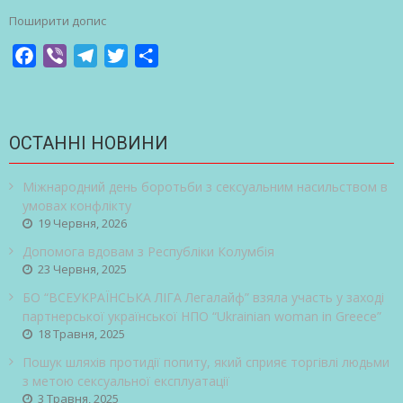
Поширити допис
Facebook
Viber
Telegram
Twitter
Share
ОСТАННІ НОВИНИ
Міжнародний день боротьби з сексуальним насильством в
умовах конфлікту
19 Червня, 2026
Допомога вдовам з Республіки Колумбія
23 Червня, 2025
БО “ВСЕУКРАЇНСЬКА ЛІГА Легалайф” взяла участь у заході
партнерської української НПО “Ukrainian woman in Greece”
18 Травня, 2025
Пошук шляхів протидії попиту, який сприяє торгівлі людьми
з метою сексуальної експлуатації
3 Травня, 2025