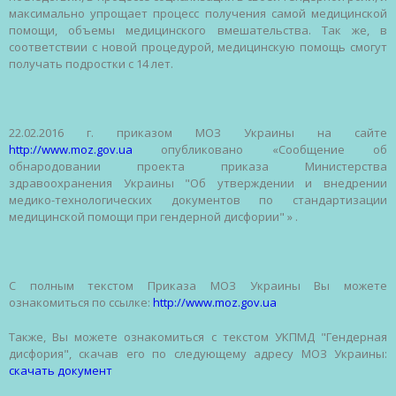
максимально
упрощает
процесс
получения
самой
медицинской
помощи
,
объемы
медицинского
вмешательства
. Так
же
, в
соответствии
с
новой
процедурой
,
медицинскую
помощь
смогут
получать
подростки
с 14 лет.
22.02.2016 г.
приказом
МОЗ
Украины
на
сайте
http://www.moz.gov.ua
опубликовано
«
Сообщение
об
обнародовании
проекта
приказа
Министерства
здравоохранения
Украины
"
Об
утверждении
и
внедрении
медико-технологических
документов
по
стандартизации
медицинской
помощи
при
гендерной
дисфории
" » .
С
полным
текстом
Приказа
МОЗ
Украины
Вы
можете
ознакомиться
по
ссылке
:
http://www.moz.gov.ua
Также
,
Вы
можете
ознакомиться
с
текстом
УКПМД
"
Гендерная
дисфория
",
скачав
его
по
следующему
адресу
МОЗ
Украины
:
скачать
документ