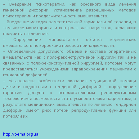
–
Внедрение
психотерапии
, как
основного
вида
лечения
гендерной
дисфории
.
Установление
разрешенных
методов
психотерапии
и
продолжительности
вмешательств
.
–
Внедрение
методик
заместительной
гормональной
терапии
, в
том
числе
мониторинга
и
контроля
, для
пациентов
,
желающих
получить
это
лечение
.
–
Определение
минимального
объема
медицинских
вмешательств
по
коррекции
половой
принадлежности
;
–
Определение
допустимого
объема
и
состава
оперативных
вмешательств
как с
поло-реконструктивной
хирургии
так и
не
связанных
с
поло-реконструктивной
хирургией
,
которые
могут
предоставляться
учреждениями
здравоохранения
пациентам
с
гендерной
дисфорией
.
–
Установлены
особенности
оказания
медицинской
помощи
детям
и
подросткам
с
гендерной
дисфорией
–
определение
гарантии
доступа
к
вспомогательным
репродуктивным
технологиям
и
возможности
стать
усыновителями
пациентами
, в
результате
медицинских
вмешательств
по
лечению
гендерной
дисфории
имеют
риск
потери
репродуктивные
функции
или
потеряли
их
http://t-ema.org.ua