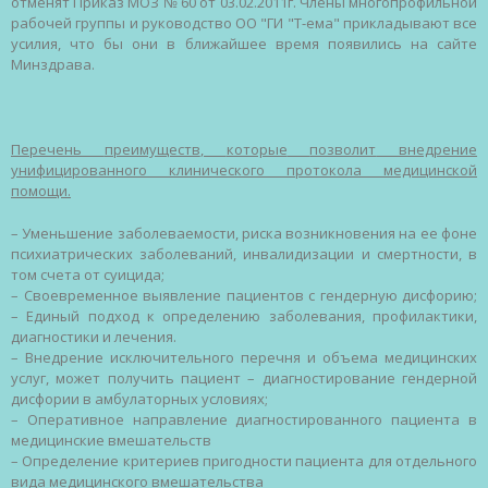
отменят
Приказ
МОЗ № 60
от
03.02.2011г.
Члены
многопрофильной
рабочей
группы
и
руководство
ОО
"
ГИ
"Т-ема"
прикладывают
все
усилия
, что
бы
они в
ближайшее
время
появились
на
сайте
Минздрава
.
Перечень
преимуществ
,
которые
позволит
внедрение
унифицированного
клинического
протокола
медицинской
помощи
.
–
Уменьшение
заболеваемости
,
риска
возникновения
на
ее
фоне
психиатрических
заболеваний
,
инвалидизации
и
смертности
, в
том
счета
от
суицида
;
–
Своевременное
выявление
пациентов
с
гендерную
дисфорию
;
–
Единый
подход
к
определению
заболевания
,
профилактики
,
диагностики
и
лечения
.
–
Внедрение
исключительного
перечня
и
объема
медицинских
услуг
,
может
получить
пациент
–
диагностирование
гендерной
дисфории
в
амбулаторных
условиях
;
–
Оперативное
направление
диагностированного
пациента
в
медицинские
вмешательств
–
Определение
критериев
пригодности
пациента
для
отдельного
вида
медицинского
вмешательства