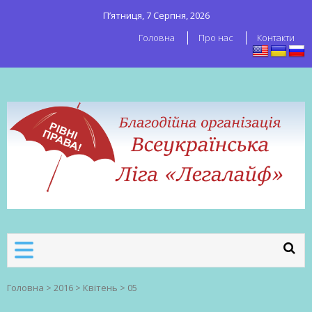
П’ятниця, 7 Серпня, 2026
Головна
Про нас
Контакти
ВСЕУКРАЇНСЬКА ЛІГА ЛЕГАЛАЙФ
Всеукраїнська організація секс-
робітників
Головна
>
2016
>
Квітень
>
05