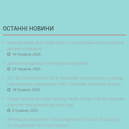
ОСТАННІ НОВИНИ
Міжнародний день боротьби з сексуальним насильством в
умовах конфлікту
19 Червня, 2026
Допомога вдовам з Республіки Колумбія
23 Червня, 2025
БО “ВСЕУКРАЇНСЬКА ЛІГА Легалайф” взяла участь у заході
партнерської української НПО “Ukrainian woman in Greece”
18 Травня, 2025
Пошук шляхів протидії попиту, який сприяє торгівлі людьми
з метою сексуальної експлуатації
3 Травня, 2025
ФРАНЦИЯ ВЫБИРАЕТ АБОЛИЦИОНИСТСКИЙ ПОДХОД В
ОТНОШЕНИИ ПРОСТИТУЦИИ.