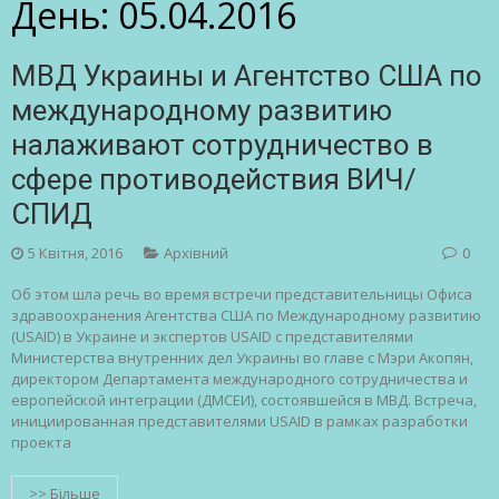
День:
05.04.2016
МВД Украины и Агентство США по
международному развитию
налаживают сотрудничество в
сфере противодействия ВИЧ/
СПИД
5 Квітня, 2016
Архівний
0
Об этом шла речь во время встречи представительницы Офиса
здравоохранения Агентства США по Международному развитию
(USAID) в Украине и экспертов USAID с представителями
Министерства внутренних дел Украины во главе с Мэри Акопян,
директором Департамента международного сотрудничества и
европейской интеграции (ДМСЕИ), состоявшейся в МВД. Встреча,
инициированная представителями USAID в рамках разработки
проекта
>> Більше