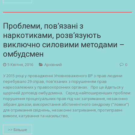
Проблеми, пов’язані з
наркотиками, розв’язують
виключно силовими методами –
омбудсмен
5 Квітня, 2016
Архівний
0
У 2015 році у провадженні Уповноваженого ВР з прав людини
перебувало 29 справ, пов'язаних з порушенням прав
наркозалежних у правоохоронних органах. Про це йдеться у
щорічній доповіді омбудсмена. Серед найпоширеніших проблем:
порушення процесуальних прав під час затримання, незаконно
зібрані докази, використання абстинентного синдрому ("ломки")
для отримання свідчень, незаконні затримання, протиправні
вимоги, катування та насильство,
>> Більше