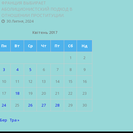
ФРАНЦИЯ ВЫБИРАЕТ
АБОЛИЦИОНИСТСКИЙ ПОДХОД В
ОТНОШЕНИИ ПРОСТИТУЦИИ.
30 Липня, 2024
Квітень 2017
Пн
Вт
Ср
Чт
Пт
Сб
Нд
1
2
3
4
5
6
7
8
9
10
11
12
13
14
15
16
17
18
19
20
21
22
23
24
25
26
27
28
29
30
 Бер
Тра »