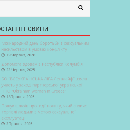
ОСТАННІ НОВИНИ
Міжнародний день боротьби з сексуальним
насильством в умовах конфлікту
19 Червня, 2026
Допомога вдовам з Республіки Колумбія
23 Червня, 2025
БО “ВСЕУКРАЇНСЬКА ЛІГА Легалайф” взяла
участь у заході партнерської української
НПО “Ukrainian woman in Greece”
18 Травня, 2025
Пошук шляхів протидії попиту, який сприяє
торгівлі людьми з метою сексуальної
експлуатації
3 Травня, 2025