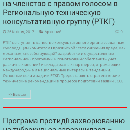
на членство с правом голосом в
Региональную техническую
консультативную группу (РТКГ)
26 Квітня, 2017
Архівний
0
РТКГ выступает в качестве консультативного органа созданным
Руководящим комитетом Евразийской? сети снижения вреда, как
механизм, способствующий? разработке и осуществлению
Региональной? программы и помогающий? обеспечить учет
различных мнении? и вклада разных партнеров, отражающих
международные и национальные интересы и тенденции.
Основные цели и задачи РТКГ: Предоставлять стратегические
технические рекомендации в процессе подготовки заявки ЕССВ
>> Більше
Програма протидії захворюванню
на туберкульоз завершилася –