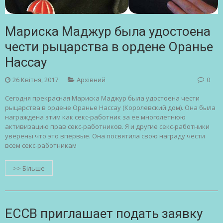
Мариска Маджур была удостоена
чести рыцарства в ордене Оранье
Нассау
26 Квітня, 2017
Архівний
0
Сегодня прекрасная Мариска Маджур была удостоена чести
рыцарства в ордене Оранье Нассау (Королевский дом). Она была
награждена этим как секс-работник за ее многолетнюю
активизацию прав секс-работников. Я и другие секс-работники
уверены что это впервые. Она посвятила свою награду чести
всем секс-работникам
>> Більше
ЕССВ приглашает подать заявку