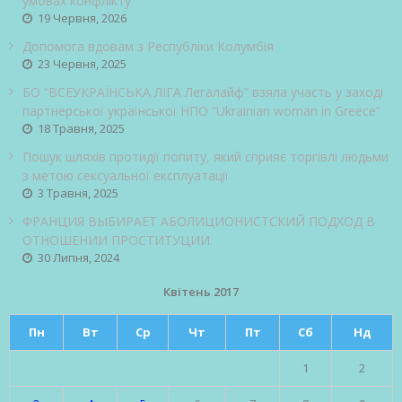
умовах конфлікту
19 Червня, 2026
Допомога вдовам з Республіки Колумбія
23 Червня, 2025
БО “ВСЕУКРАЇНСЬКА ЛІГА Легалайф” взяла участь у заході
партнерської української НПО “Ukrainian woman in Greece”
18 Травня, 2025
Пошук шляхів протидії попиту, який сприяє торгівлі людьми
з метою сексуальної експлуатації
3 Травня, 2025
ФРАНЦИЯ ВЫБИРАЕТ АБОЛИЦИОНИСТСКИЙ ПОДХОД В
ОТНОШЕНИИ ПРОСТИТУЦИИ.
30 Липня, 2024
Квітень 2017
Пн
Вт
Ср
Чт
Пт
Сб
Нд
1
2