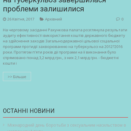
проблеми залишилися
26 Квітня, 2017
Архівний
0
На черговому засіданні Рахункова палата розглянула результати
аудиту ефективності використання коштів державного бюджету
на здійснення заходів Загальнодержавної цільової соціальної
програми протидії захворюванню на туберкульоз на 2012?2016
роки. Протягом п'яти років дії програми на її виконання було
спрямовано понад 3,2 млрд грн., з них 2,1 млрд грн. - бюджетні
кошти і
>> Більше
ОСТАННІ НОВИНИ
Міжнародний день боротьби з сексуальним насильством в