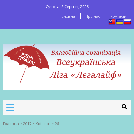
Субота, 8 Серпня, 2026
Головна
Про нас
Контакти
ВСЕУКРАЇНСЬКА ЛІГА ЛЕГАЛАЙФ
Всеукраїнська організація секс-
робітників
Головна
>
2017
>
Квітень
>
26