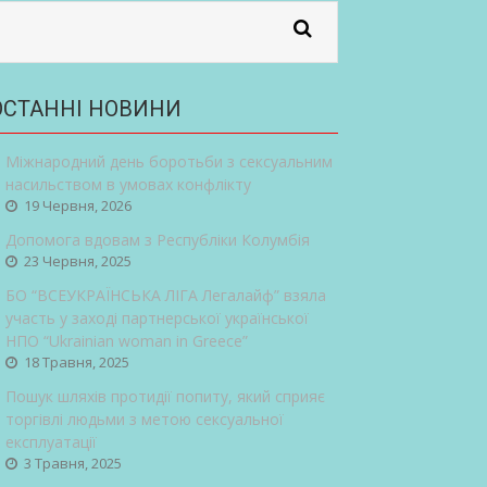
ОСТАННІ НОВИНИ
Міжнародний день боротьби з сексуальним
насильством в умовах конфлікту
19 Червня, 2026
Допомога вдовам з Республіки Колумбія
23 Червня, 2025
БО “ВСЕУКРАЇНСЬКА ЛІГА Легалайф” взяла
участь у заході партнерської української
НПО “Ukrainian woman in Greece”
18 Травня, 2025
Пошук шляхів протидії попиту, який сприяє
торгівлі людьми з метою сексуальної
експлуатації
3 Травня, 2025