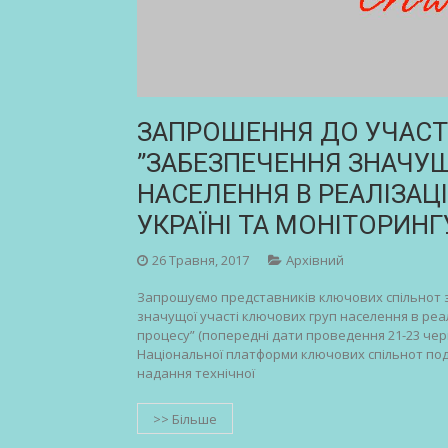
ЗАПРОШЕННЯ ДО УЧАСТІ 
”ЗАБЕЗПЕЧЕННЯ ЗНАЧУЩ
НАСЕЛЕННЯ В РЕАЛІЗАЦІ
УКРАЇНІ ТА МОНІТОРИН
26 Травня, 2017
Архівний
Запрошуємо представників ключових спільнот з 
значущої участі ключових груп населення в реал
процесу” (попередні дати проведення 21-23 червн
Національної платформи ключових спільнот под
надання технічної
>> Більше