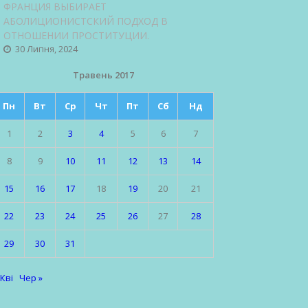
ФРАНЦИЯ ВЫБИРАЕТ
АБОЛИЦИОНИСТСКИЙ ПОДХОД В
ОТНОШЕНИИ ПРОСТИТУЦИИ.
30 Липня, 2024
Травень 2017
Пн
Вт
Ср
Чт
Пт
Сб
Нд
1
2
3
4
5
6
7
8
9
10
11
12
13
14
15
16
17
18
19
20
21
22
23
24
25
26
27
28
29
30
31
 Кві
Чер »