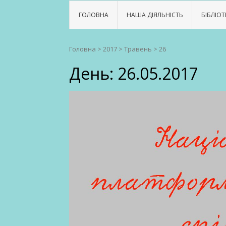
ГОЛОВНА
НАША ДІЯЛЬНІСТЬ
БІБЛІОТ
Головна
>
2017
>
Травень
>
26
День:
26.05.2017