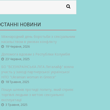
ОСТАННІ НОВИНИ
Міжнародний день боротьби з сексуальним
насильством в умовах конфлікту
19 Червня, 2026
Допомога вдовам з Республіки Колумбія
23 Червня, 2025
БО “ВСЕУКРАЇНСЬКА ЛІГА Легалайф” взяла
участь у заході партнерської української
НПО “Ukrainian woman in Greece”
18 Травня, 2025
Пошук шляхів протидії попиту, який сприяє
торгівлі людьми з метою сексуальної
експлуатації
3 Травня, 2025