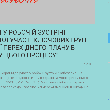
У РОБОЧІЙ ЗУСТРІЧІ
ОЇ УЧАСТІ КЛЮЧОВИХ ГРУП
Ї ПЕРЕХІДНОГО ПЛАНУ В
ГУ ЦЬОГО ПРОЦЕСУ”
0
України до участі у робочій зустрічі “Забезпечення
ізації перехідного плану в Україні та моніторингу цього
я 2017 р., Київ, Україна) У лютому ініціативна група
ала запит до Євразійської мережі зменшення шкоди на
«