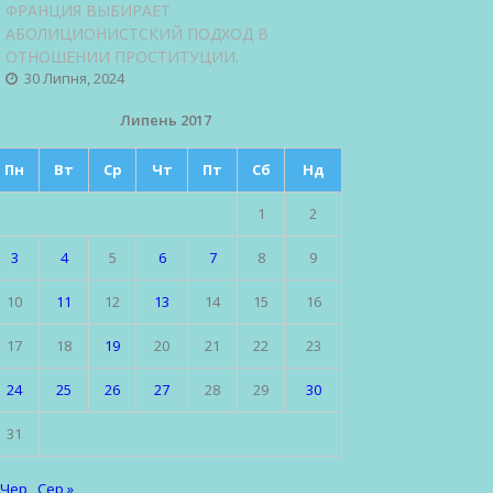
ФРАНЦИЯ ВЫБИРАЕТ
АБОЛИЦИОНИСТСКИЙ ПОДХОД В
ОТНОШЕНИИ ПРОСТИТУЦИИ.
30 Липня, 2024
Липень 2017
Пн
Вт
Ср
Чт
Пт
Сб
Нд
1
2
3
4
5
6
7
8
9
10
11
12
13
14
15
16
17
18
19
20
21
22
23
24
25
26
27
28
29
30
31
 Чер
Сер »