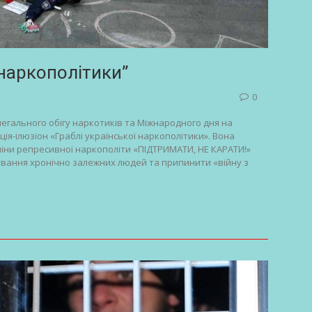
 наркополітики”
0
егального обігу наркотиків та Міжнародного дня на
я-ілюзіон «Граблі української наркополітики». Вона
міни репресивної наркополіти «ПІДТРИМАТИ, НЕ КАРАТИ!»
дування хронічно залежних людей та припинити «війну з