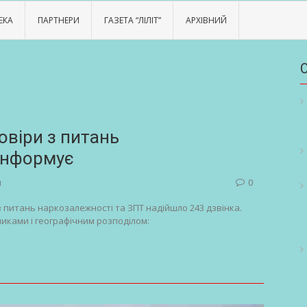
ЕКА
ПАРТНЕРИ
ГАЗЕТА “ЛІЛІТ”
АРХІВНИЙ
віри з питань
інформує
и
0
з питань наркозалежності та ЗПТ надійшло 243 дзвінка.
никами і географічним розподілом: