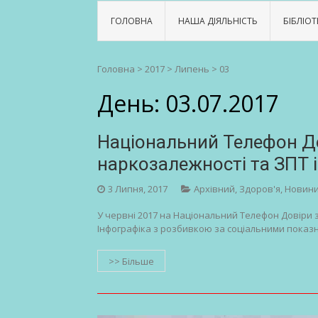
ГОЛОВНА
НАША ДІЯЛЬНІСТЬ
БІБЛІОТ
Головна
>
2017
>
Липень
>
03
День:
03.07.2017
Національний Телефон До
наркозалежності та ЗПТ 
3 Липня, 2017
Архівний
,
Здоров'я
,
Новин
У червні 2017 на Національний Телефон Довіри 
Інфографіка з розбивкою за соціальними показ
>> Більше