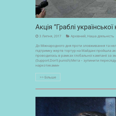
Акція ”Граблі української
3 Липня, 2017
Архівний
,
Наша діяльність
До Міжнародного дня проти зловживання та нел
підтримку жертв тортур на Майдані пройшла акці
проводилась в рамках глобальної кампанії за з
(Support.Don’t punish) Мета – зупинити переслі
наркотиками»
>> Більше