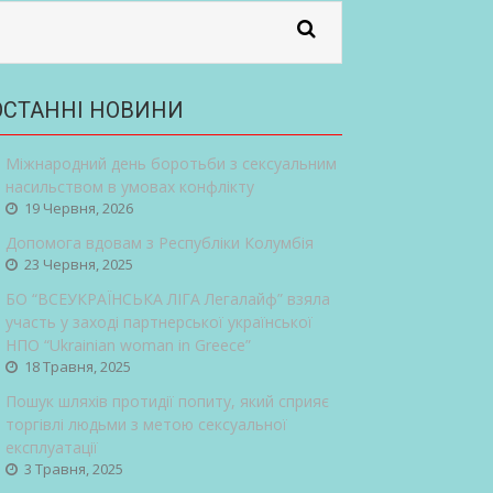
ОСТАННІ НОВИНИ
Міжнародний день боротьби з сексуальним
насильством в умовах конфлікту
19 Червня, 2026
Допомога вдовам з Республіки Колумбія
23 Червня, 2025
БО “ВСЕУКРАЇНСЬКА ЛІГА Легалайф” взяла
участь у заході партнерської української
НПО “Ukrainian woman in Greece”
18 Травня, 2025
Пошук шляхів протидії попиту, який сприяє
торгівлі людьми з метою сексуальної
експлуатації
3 Травня, 2025