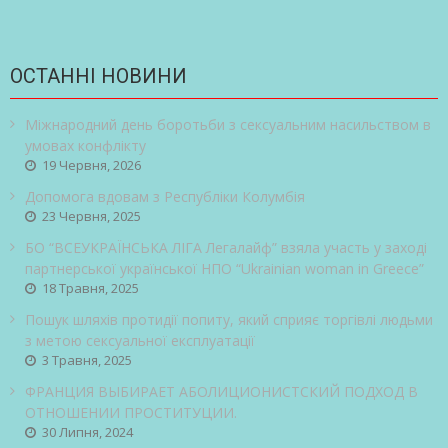
ОСТАННІ НОВИНИ
Міжнародний день боротьби з сексуальним насильством в
умовах конфлікту
19 Червня, 2026
Допомога вдовам з Республіки Колумбія
23 Червня, 2025
БО “ВСЕУКРАЇНСЬКА ЛІГА Легалайф” взяла участь у заході
партнерської української НПО “Ukrainian woman in Greece”
18 Травня, 2025
Пошук шляхів протидії попиту, який сприяє торгівлі людьми
з метою сексуальної експлуатації
3 Травня, 2025
ФРАНЦИЯ ВЫБИРАЕТ АБОЛИЦИОНИСТСКИЙ ПОДХОД В
ОТНОШЕНИИ ПРОСТИТУЦИИ.
30 Липня, 2024