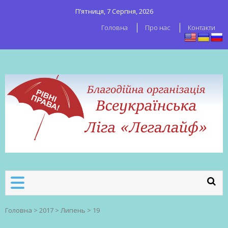
П’ятниця, 7 Серпня, 2026
Головна
Про нас
Контакти
ВСЕУКРАЇНСЬКА ЛІГА ЛЕГАЛАЙФ
Всеукраїнська організація секс-
робітників
Головна
>
2017
>
Липень
>
19