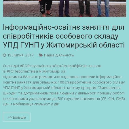
Інформаційно-освітнє заняття для
співробітників особового складу
УПД ГУНП у Житомирській області
19 Липня, 2017
Наша діяльність
Сьогодні #БОВсеукраїнськаЛігаЛегалайфКиїв спільно
із #ГОПерспектива м.Житомир, за
підтримки #Альянсгромадськогоздоровя провели інформаційно-
освітнє заняття для більш ніж 100 співробітників особового складу
УПД ГУНП у Житомирській області на тему програм "Зменшення
Шкоди" та дотриманням прав людини у діяльності поліції у роботі
із ключовими уразливими до ВІЛ групами населення (СР, СІН, ЛЖВ).
Це і є мобілізація спільнот у дії!
>> Більше