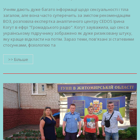
Учням дають дуже багато інформації щодо сексуальності і тіла
загалом, але вона часто суперечить за змістом рекомендаціям
ВОЗ, розповіла експертка аналітичного центру CEDOS Ірина
Когут в ефірі "Громадського радіо". Когут зауважила, що секс в
українському підручнику зображено як дуже ризиковану штуку,
яку краще відкласти на потім. Зараз теми, пов'язані зі статевими
стосунками, фізіологією та
>> Більше