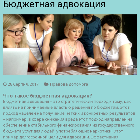
Бюджетная адвокация
28 Серпня, 2017
Правова допомога
Что такое бюджетная адвокация?
Бюджетная адвокация – это стратегический подход к тому, как
влиять на принимаемые властью решения по бюджетам. Этот
подход нацелен на получение четких и конкретных результатов
– например, в сфере снижения вреда этот подход направлен на
обеспечение стабильного финансирования из государственного
бюджета услуг для людей, употребляющих наркотики. Этот
пример долгосрочной цели для адвокации. Эффективная