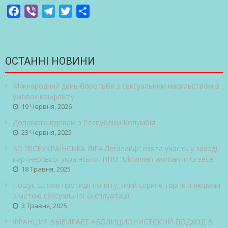
Facebook
Viber
Telegram
Twitter
Share
ОСТАННІ НОВИНИ
Міжнародний день боротьби з сексуальним насильством в
умовах конфлікту
19 Червня, 2026
Допомога вдовам з Республіки Колумбія
23 Червня, 2025
БО “ВСЕУКРАЇНСЬКА ЛІГА Легалайф” взяла участь у заході
партнерської української НПО “Ukrainian woman in Greece”
18 Травня, 2025
Пошук шляхів протидії попиту, який сприяє торгівлі людьми
з метою сексуальної експлуатації
3 Травня, 2025
ФРАНЦИЯ ВЫБИРАЕТ АБОЛИЦИОНИСТСКИЙ ПОДХОД В