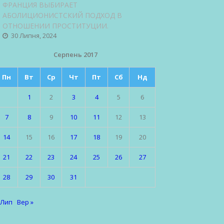
ФРАНЦИЯ ВЫБИРАЕТ
АБОЛИЦИОНИСТСКИЙ ПОДХОД В
ОТНОШЕНИИ ПРОСТИТУЦИИ.
30 Липня, 2024
Серпень 2017
Пн
Вт
Ср
Чт
Пт
Сб
Нд
1
2
3
4
5
6
7
8
9
10
11
12
13
14
15
16
17
18
19
20
21
22
23
24
25
26
27
28
29
30
31
 Лип
Вер »