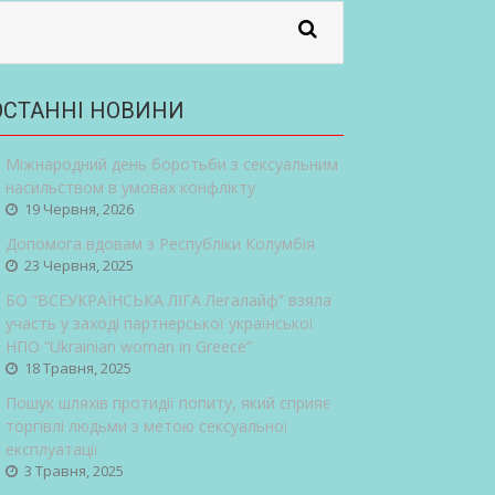
ОСТАННІ НОВИНИ
Міжнародний день боротьби з сексуальним
насильством в умовах конфлікту
19 Червня, 2026
Допомога вдовам з Республіки Колумбія
23 Червня, 2025
БО “ВСЕУКРАЇНСЬКА ЛІГА Легалайф” взяла
участь у заході партнерської української
НПО “Ukrainian woman in Greece”
18 Травня, 2025
Пошук шляхів протидії попиту, який сприяє
торгівлі людьми з метою сексуальної
експлуатації
3 Травня, 2025