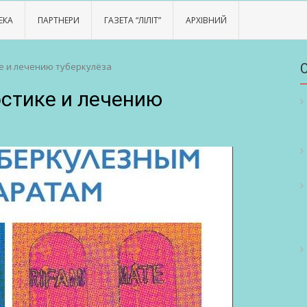
ЕКА
ПАРТНЕРИ
ГАЗЕТА “ЛІЛІТ”
АРХІВНИЙ
е и лечению туберкулёза
остике и лечению