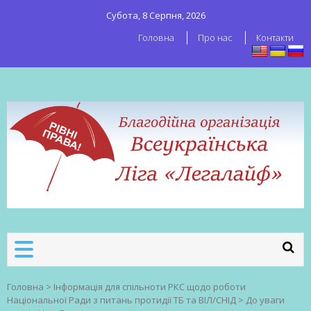
Субота, 8 Серпня, 2026
Головна
Про нас
Контакти
ВСЕУКРАЇНСЬКА ЛІГА ЛЕГАЛАЙФ
Всеукраїнська організація секс-
робітників
Головна
>
Інформація для спільноти РКС щодо роботи
Національної Ради з питань протидії ТБ та ВІЛ/СНІД
>
До уваги