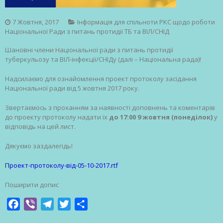
7 Жовтня, 2017
Інформація для спільноти РКС щодо роботи
Національної Ради з питань протидії ТБ та ВІЛ/СНІД
Шановні члени Національної ради з питань протидії
туберкульозу та ВІЛ-інфекції/СНІДу (далі – Національна рада)!
Надсилаємо для ознайомлення проект протоколу засідання
Національної ради від 5 жовтня 2017 року.
Звертаємось з проханням за наявності доповнень та коментарів
до проекту протоколу надати їх
до 17:00 9 жовтня (понеділок)
у
відповідь на цей лист.
Дякуємо заздалегідь!
Проект-протоколу-від-05-10-2017.rtf
Поширити допис
Facebook
Viber
Telegram
Twitter
Share