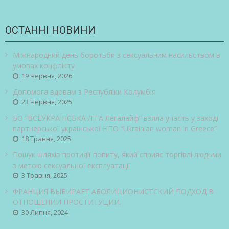
ОСТАННІ НОВИНИ
Міжнародний день боротьби з сексуальним насильством в
умовах конфлікту
19 Червня, 2026
Допомога вдовам з Республіки Колумбія
23 Червня, 2025
БО “ВСЕУКРАЇНСЬКА ЛІГА Легалайф” взяла участь у заході
партнерської української НПО “Ukrainian woman in Greece”
18 Травня, 2025
Пошук шляхів протидії попиту, який сприяє торгівлі людьми
з метою сексуальної експлуатації
3 Травня, 2025
ФРАНЦИЯ ВЫБИРАЕТ АБОЛИЦИОНИСТСКИЙ ПОДХОД В
ОТНОШЕНИИ ПРОСТИТУЦИИ.
30 Липня, 2024