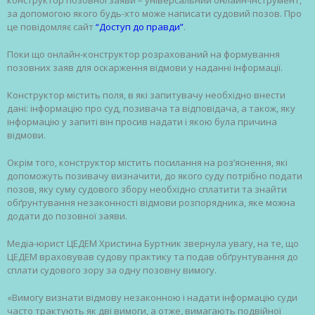
за допомогою якого будь-хто може написати судовий позов. Про
це повідомляє сайт
“Доступ до правди”
.
Поки що онлайн-конструктор розрахований на формування
позовних заяв для оскарження відмови у наданні інформації.
Конструктор містить поля, в які запитувачу необхідно внести
дані: інформацію про суд, позивача та відповідача, а також, яку
інформацію у запиті він просив надати і якою була причина
відмови.
Окрім того, конструктор містить посилання на роз’яснення, які
допоможуть позивачу визначити, до якого суду потрібно подати
позов, яку суму судового збору необхідно сплатити та знайти
обґрунтування незаконності відмови розпорядника, яке можна
додати до позовної заяви.
Медіа-юрист ЦЕДЕМ Христина Буртник звернула увагу, на те, що
ЦЕДЕМ враховував судову практику та подав обґрунтування до
сплати судового зору за одну позовну вимогу.
«Вимогу визнати відмову незаконною і надати інформацію суди
часто трактують як дві вимоги, а отже, вимагають подвійної