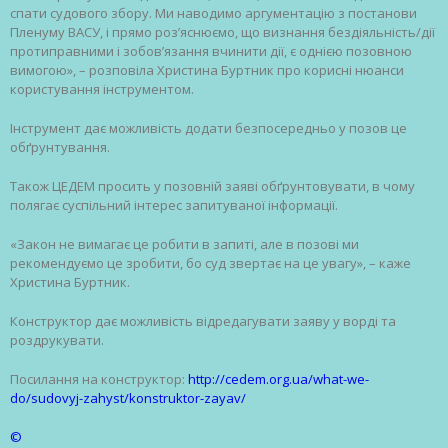
спати судового збору. Ми наводимо аргументацію з постанови
Пленуму ВАСУ, і прямо роз’яснюємо, що визнання бездіяльність/дії
протиправними і зобов’язання вчинити дії, є однією позовною
вимогою», – розповіла Христина Буртник про корисні нюанси
користування інструментом.
Інструмент дає можливість додати безпосередньо у позов це
обґрунтування.
Також ЦЕДЕМ просить у позовній заяві обґрунтовувати, в чому
полягає суспільний інтерес запитуваної інформації.
«Закон не вимагає це робити в запиті, але в позові ми
рекомендуємо це зробити, бо суд звертає на це увагу», – каже
Христина Буртник.
Конструктор дає можливість відредагувати заяву у ворді та
роздрукувати.
Посилання на конструктор:
http://cedem.org.ua/what-we-
do/sudovyj-zahyst/konstruktor-zayav/
©