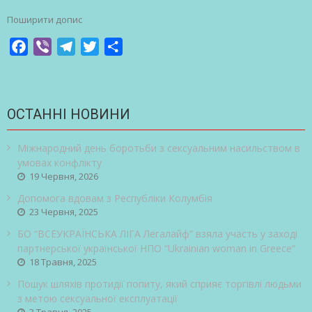
Поширити допис
Facebook
Viber
Telegram
Twitter
Share
ОСТАННІ НОВИНИ
Міжнародний день боротьби з сексуальним насильством в
умовах конфлікту
19 Червня, 2026
Допомога вдовам з Республіки Колумбія
23 Червня, 2025
БО “ВСЕУКРАЇНСЬКА ЛІГА Легалайф” взяла участь у заході
партнерської української НПО “Ukrainian woman in Greece”
18 Травня, 2025
Пошук шляхів протидії попиту, який сприяє торгівлі людьми
з метою сексуальної експлуатації