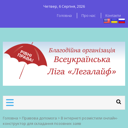
Четвер, 6 Серпня, 2026
Головна
Про нас
Контакти
ВСЕУКРАЇНСЬКА ЛІГА ЛЕГАЛАЙФ
Всеукраїнська організація секс-
робітників
Головна
>
Правова допомога
>
В інтернеті розмістили онлайн-
конструктор для складання позовних заяв